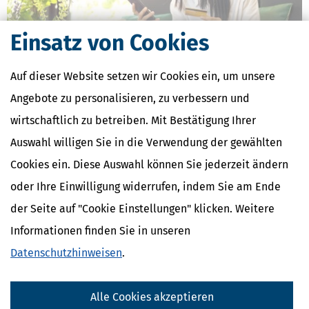
Einsatz von Cookies
Auf dieser Website setzen wir Cookies ein, um unsere
Zollfreigrenze für Online-Bestellungen fällt weg: Was sich ab 1. Juli
Angebote zu personalisieren, zu verbessern und
2026 ändert
wirtschaftlich zu betreiben. Mit Bestätigung Ihrer
[
24.06.2026, 08:16 Uhr
]
Ab dem 1. Juli 2026 gilt in der Europäischen
Auswahl willigen Sie in die Verwendung der gewählten
Union eine grundlegende Änderung für den Onlinehandel mit
Cookies ein. Diese Auswahl können Sie jederzeit ändern
Waren aus Drittländern: Die bisherige Zollfreigrenze für Sendungen
bis 150 Euro entfällt.
oder Ihre Einwilligung widerrufen, indem Sie am Ende
mehr
der Seite auf "Cookie Einstellungen" klicken. Weitere
Informationen finden Sie in unseren
Datenschutzhinweisen
.
Alle Cookies akzeptieren