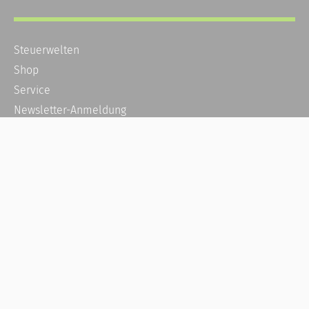
Steuerwelten
Shop
Service
Newsletter-Anmeldung
Alle News
Steuererklärung Online
Referenz
Über uns
Kontakt
Karriere
Häufige Fragen / FAQ
Kundenkonto
Kundenservice und Support