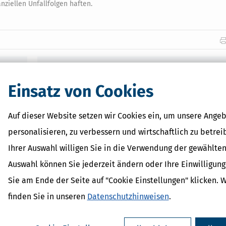
ziellen Unfallfolgen haften.
Verwandte Lexikon-Begriffe
Arbeitgeber
Einsatz von Cookies
Erbe
Krankenversicherung
Auf dieser Website setzen wir Cookies ein, um unsere Angeb
Scheidung
Versicherung
personalisieren, zu verbessern und wirtschaftlich zu betrei
Ihrer Auswahl willigen Sie in die Verwendung der gewählten
Auswahl können Sie jederzeit ändern oder Ihre Einwilligun
ermine, Bußgelder & Strafen
Sie am Ende der Seite auf "Cookie Einstellungen" klicken. 
 startet der zweite Blitzermarathon des Jahres 2026 – übrigens nicht 
finden Sie in unseren
Datenschutzhinweisen
.
ropa. Anders als bei der Speedweek im April gibt es im August keinen
e wichtigen Informationen zu Terminen
mehr