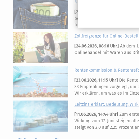
Neue Euro-Scheine gesucht: Eur
[
26.07.2026, 06:37 Uhr
]
Wer glaubt
bei der Europäischen Zentralban
für die nächste Euro-Banknotens
Zollfreigrenze für Online-Bestell
[
24.06.2026, 08:16 Uhr
]
Ab dem 1.
Onlinehandel mit Waren aus Dritt
Rentenkommission & Rentenrefor
[
23.06.2026, 11:15 Uhr
]
Die Rente
33 Empfehlungen vorgelegt, um di
Wir erklären, um was es im Einz
Leitzins erklärt: Bedeutung, Wir
[
11.06.2026, 14:44 Uhr
]
Zum ersten
Wirkung vom 17. Juni steigen all
steigt von 2,0 auf 2,25 Prozent 