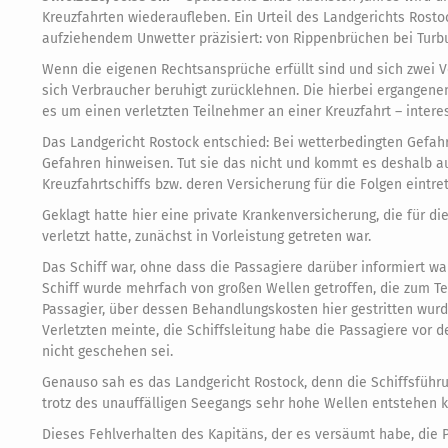
Kreuzfahrten wiederaufleben. Ein Urteil des Landgerichts Rostoc
aufziehendem Unwetter präzisiert: von Rippenbrüchen bei Tu
Wenn die eigenen Rechtsansprüche erfüllt sind und sich zwei 
sich Verbraucher beruhigt zurücklehnen. Die hierbei ergangenen
es um einen verletzten Teilnehmer an einer Kreuzfahrt – intere
Das Landgericht Rostock entschied: Bei wetterbedingten Gefahr
Gefahren hinweisen. Tut sie das nicht und kommt es deshalb a
Kreuzfahrtschiffs bzw. deren Versicherung für die Folgen eintrete
Geklagt hatte hier eine private Krankenversicherung, die für d
verletzt hatte, zunächst in Vorleistung getreten war.
Das Schiff war, ohne dass die Passagiere darüber informiert wa
Schiff wurde mehrfach von großen Wellen getroffen, die zum Te
Passagier, über dessen Behandlungskosten hier gestritten wurd
Verletzten meinte, die Schiffsleitung habe die Passagiere v
nicht geschehen sei.
Genauso sah es das Landgericht Rostock, denn die Schiffsführ
trotz des unauffälligen Seegangs sehr hohe Wellen entstehen kön
Dieses Fehlverhalten des Kapitäns, der es versäumt habe, die P