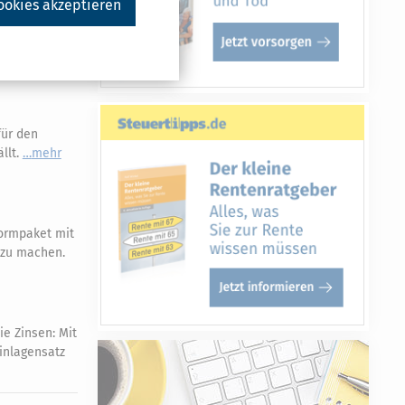
ookies akzeptieren
ker, dürfte
gnvorschläge
für den
llt.
mehr
ormpaket mit
r zu machen.
ie Zinsen: Mit
Einlagensatz