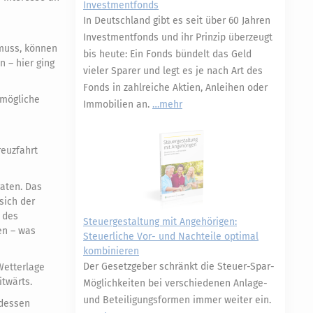
Investmentfonds
In Deutschland gibt es seit über 60 Jahren
Investmentfonds und ihr Prinzip überzeugt
 muss, können
bis heute: Ein Fonds bündelt das Geld
 – hier ging
vieler Sparer und legt es je nach Art des
Fonds in zahlreiche Aktien, Anleihen oder
 mögliche
Immobilien an.
mehr
reuzfahrt
raten. Das
sich der
 des
Steuergestaltung mit Angehörigen:
en – was
Steuerliche Vor- und Nachteile optimal
kombinieren
Der Gesetzgeber schränkt die Steuer-Spar-
Wetterlage
itwärts.
Möglichkeiten bei verschiedenen Anlage-
und Beteiligungsformen immer weiter ein.
 dessen