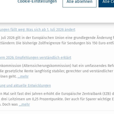
Cookie-Einstellungen
Alle ablehnen
Alle C
opa darf über sein künftiges Bargeld abstimmen
, Banknoten seien einfach nur bedrucktes Papier für den Weg zum Bäc
k (EZB) gerade eines Besseren belehrt werden. Die EZB hat zehn Desi
erie veröffentlicht
mehr
ungen fällt weg: Was sich ab 1. Juli 2026 ändert
 Juli 2026 gilt in der Europäischen Union eine grundlegende Änderung 
ländern: Die bisherige Zollfreigrenze für Sendungen bis 150 Euro entfä
m 2026: Empfehlungen verständlich erklärt
nkommission (Alterssicherungskommission) hat ein umfassendes Ref
e gesetzliche Rente langfristig stabiler, gerechter und verständliche
elnen geht.
mehr
kung und aktuelle Entwicklungen
 Mal seit fast drei Jahren erhöht die Europäische Zentralbank (EZB) d
e drei Leitzinsen um 0,25 Prozentpunkte. Der auch für Sparer wichtige 
an. Doch was
mehr