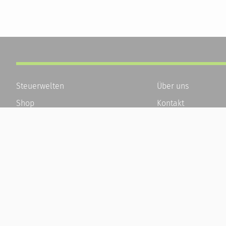
Steuerwelten
Über uns
Shop
Kontakt
Service
Karriere
Newsletter-Anmeldung
Häufige Fragen / F
Alle News
Kundenkonto
Steuererklärung Online
Kundenservice und
Referenz
Vertrag widerrufen