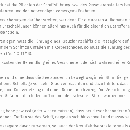
k hat die Pflichten der Schiffsführung bzw. des Reiseveranstalters bei
rbulenzen und den notwendigen Vorsorgemaßnahmen.
Versicherungen darüber streiten, wer denn für die Kosten aufkommen
 Entscheidungen können allerdings auch für die eigentlich Betroffenen
ssant sein.
enlagen muss die Führung eines Kreuzfahrtschiffs die Passagiere auf
uf dem Schiff zu Unfällen mit Körperschaden, so muss die Führung des
n (Az. 1 O 11/18).
ie Kosten der Behandlung eines Versicherten, der sich während einer K
ren und ohne dass die See sonderlich bewegt war, in ein Sturmtief ge
il eine Schieflage von zehn Grad verursachten und dazu führten, dass 
e, eine Knieverletzung und einen Rippenbruch zuzog. Die Versicherung
or den Gefahren durch den aufkommenden schweren Sturm warnen müss
ung habe gewusst (oder wissen müssen), dass bei dieser besonderen 
nen. Treffen sie das Schiff, neige es sich blitzschnell und massiv se
assagiere davor zu warnen, sei auch der Kreuzfahrtveranstalterin als