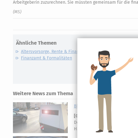
Arbeitgeberin zuzurechnen. Sie müssten gemeinsam für die finan
(MS)
Ähnliche Themen
Altersvorsorge, Rente & Finanzen
Finanzamt & Formalitäten
Weitere News zum Thema
Blitzermarathon & Speedweek: T
[
01.08.2026, 06:40 Uhr
]
Am Montag
Deutschland, sondern in ganz Eu
Hauptkontrolltag. Wir haben all