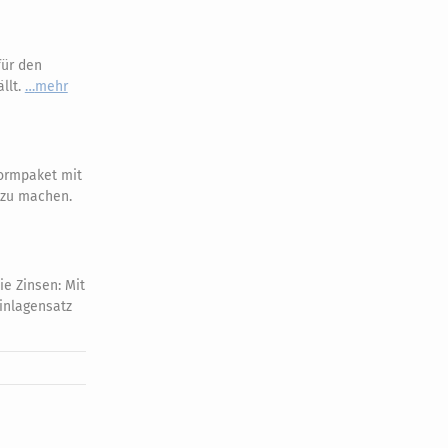
für den
llt.
mehr
ormpaket mit
r zu machen.
ie Zinsen: Mit
Einlagensatz