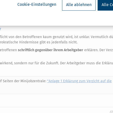
rsicherung im Rentenversicherungsbericht 2020 zeigen.
Cookie-Einstellungen
Alle ablehnen
Alle C
en, die das reguläre Rentenalter erreicht hatten, eine sozialversicher
tner – bezogen auf die Beschäftigen unter ihnen: etwa
jeder Fünfzigste
r
licht von den Betroffenen kaum genutzt wird, ist unklar. Vermutlich d
okratische Hindernisse gibt es jedenfalls nicht.
Betroffenen
schriftlich gegenüber ihrem Arbeitgeber
erklären. Der Verz
ckwirkend, sondern nur für die Zukunft. Der Arbeitgeber muss die Erklä
uf Seiten der Minijobzentrale:
"Anlage 1 Erklärung zum Verzicht auf die