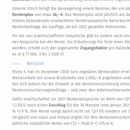
Unterm Strich bringt die Neuregelung einem Rentner, der ein Ja
Rentenplus
von etwa
36,– €.
Das Rentenplus wird jährlich am dar
letzten Kalenderjahr erarbeiteten Rentenansprüche berücksicht
Rentenbeiträge die künftige, ab Juli 2022 gezahlte Altersrente.
Für die neu erwirtschafteten Ansprüche gibt es zudem noch ei
der Ansprüche bei der Rente. Zur Erläuterung: Für Teile einer A
werden, erhöht sich der sogenannte
Zugangsfaktor
pro Kalende
es in § 77 Abs. 3 Nr. 3 SGB VI.
Beispiel
Elvira S. hat im Dezember 2020 sein reguläres Rentenalter erreic
Weiterarbeit mit einem Bruttolohn von 3.500,– € angeboten und
hat sich jedoch für die Einwahl in die Rentenversicherung ents
Rentenversicherungsbeiträge – und zwar den Arbeitnehmeranteil
Dafür erwirtschaftet sie 2021 Rentenansprüche im Wert von 1,0
1.7.2022 noch einen
Zuschlag
für die 18 Monate (von Januar 2021 
% =) 9 %. Ihre Rente steigt damit nicht um 1,01 EP, sondern um 1
Vergleich von Input und Output ergibt: Für ihre Rentenversicher
jährliche zusätzliche Rente von (12 × 39,62 € =) 475,44 €.