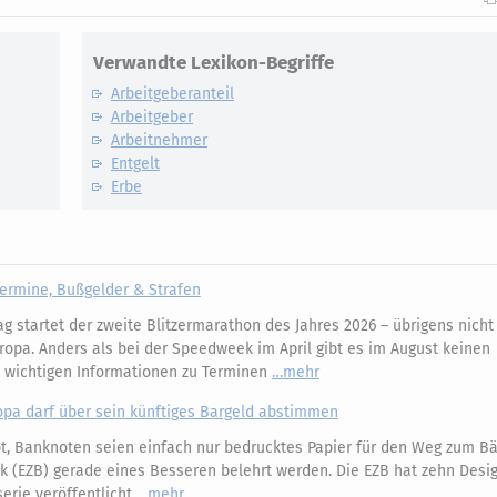
Verwandte Lexikon-Begriffe
Arbeitgeberanteil
Arbeitgeber
Arbeitnehmer
Entgelt
Erbe
ermine, Bußgelder & Strafen
 startet der zweite Blitzermarathon des Jahres 2026 – übrigens nicht 
ropa. Anders als bei der Speedweek im April gibt es im August keinen
e wichtigen Informationen zu Terminen
mehr
opa darf über sein künftiges Bargeld abstimmen
, Banknoten seien einfach nur bedrucktes Papier für den Weg zum Bäc
k (EZB) gerade eines Besseren belehrt werden. Die EZB hat zehn Desi
erie veröffentlicht
mehr