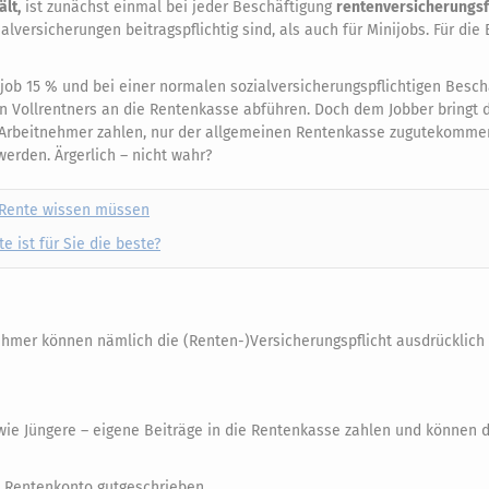
ält,
ist zunächst einmal bei jeder Beschäftigung
rentenversicherungsf
versicherungen beitragspflichtig sind, als auch für Minijobs. Für die
ob 15 % und bei einer normalen sozialversicherungspflichtigen Beschä
n Vollrentners an die Rentenkasse abführen. Doch dem Jobber bringt d
ie Arbeitnehmer zahlen, nur der allgemeinen Rentenkasse zugutekomme
erden. Ärgerlich – nicht wahr?
r Rente wissen müssen
 ist für Sie die beste?
hmer können nämlich die (Renten-)Versicherungspflicht ausdrücklich
ie Jüngere – eigene Beiträge in die Rentenkasse zahlen und können 
n Rentenkonto gutgeschrieben.