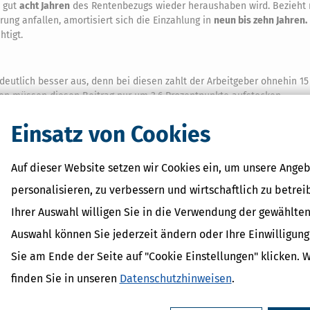
n gut
acht Jahren
des Rentenbezugs wieder heraushaben wird. Bezieht 
ung anfallen, amortisiert sich die Einzahlung in
neun bis zehn Jahren.
htigt.
deutlich besser aus, denn bei diesen zahlt der Arbeitgeber ohnehin 1
nen müssen diesen Beitrag nur um 3,6 Prozentpunkte aufstocken.
Einsatz von Cookies
lter erreicht hat, übt seit Januar 2021 eine volle geringfügige Beschä
ich in die Rentenkasse. Würde die Senior-Jobberin es bei der
elbst gar nichts von dieser Einzahlung.
Auf dieser Website setzen wir Cookies ein, um unsere Angeb
herungspflicht entschieden und stockt die Arbeitgeberpauschale um 3,6
personalisieren, zu verbessern und wirtschaftlich zu betrei
€
in die Rentenkasse ein. Dieser Betrag zieht der Arbeitgeber von den 4
Ihrer Auswahl willigen Sie in die Verwendung der gewählten
 insgesamt 194,40 € an Rentenversicherungsbeiträgen. Das bringt ihr a
spätungszuschlags) und auf ein Jahr bezogen eine
Zusatzrente von 61,20
Auswahl können Sie jederzeit ändern oder Ihre Einwilligun
l bereits nach gut drei Jahren.
Sie am Ende der Seite auf "Cookie Einstellungen" klicken. 
finden Sie in unseren
Datenschutzhinweisen
.
nioren finanziell gesehen also attraktiv. Genutzt wird diese Möglichkeit