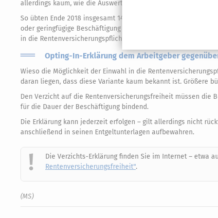
allerdings kaum, wie die Auswertungen der Deutschen Rentenve
So übten Ende 2018 insgesamt 14,4 % aller Rentner unter 70 Jahr
oder geringfügige Beschäftigung aus. Doch nur 0,3 % aller Ren
in die Rentenversicherungspflicht eingewählt.
Opting-In-Erklärung dem Arbeitgeber gegenübe
Wieso die Möglichkeit der Einwahl in die Rentenversicherungspf
daran liegen, dass diese Variante kaum bekannt ist. Größere bür
Den Verzicht auf die Rentenversicherungsfreiheit müssen die 
für die Dauer der Beschäftigung bindend.
Die Erklärung kann jederzeit erfolgen – gilt allerdings nicht rü
anschließend in seinen Entgeltunterlagen aufbewahren.
Die Verzichts-Erklärung finden Sie im Internet – etwa a
Rentenversicherungsfreiheit"
.
(MS)