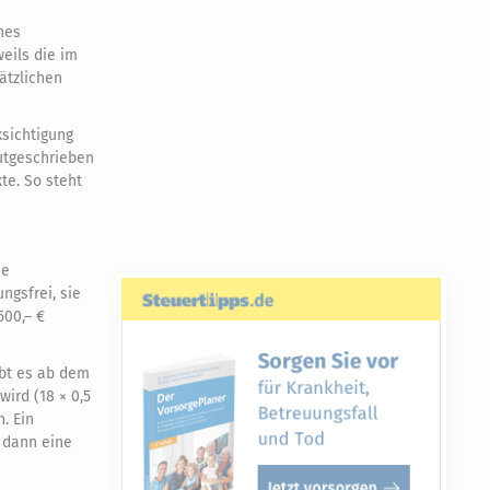
hes
eils die im
ätzlichen
ksichtigung
gutgeschrieben
te. So steht
ne
ngsfrei, sie
500,– €
ibt es ab dem
wird (18 × 0,5
. Ein
e dann eine