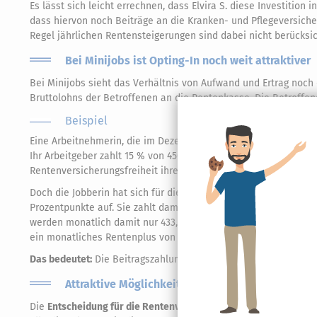
Es lässt sich leicht errechnen, dass Elvira S. diese Investition i
dass hiervon noch Beiträge an die Kranken- und Pflegeversicher
Regel jährlichen Rentensteigerungen sind dabei nicht berücksic
Bei Minijobs ist Opting-In noch weit attraktiver
Bei Minijobs sieht das Verhältnis von Aufwand und Ertrag noch 
Bruttolohns der Betroffenen an die Rentenkasse. Die Betroffe
Beispiel
Eine Arbeitnehmerin, die im Dezember 2020 ihr reguläres Rentena
Ihr Arbeitgeber zahlt 15 % von 450,– €, das sind 67,50 € monatl
Rentenversicherungsfreiheit ihres Jobs belassen, so hätte sie s
Doch die Jobberin hat sich für die Einwahl in die Rentenversic
Prozentpunkte auf. Sie zahlt damit auch selbst
monatlich 16,20 
werden monatlich damit nur 433,80 € überwiesen. 2021 zahlt sie
ein monatliches Rentenplus von 5,10 € (einschließlich des Ver
Das bedeutet:
Die Beitragszahlung amortisiert sich in diesem Fal
Attraktive Möglichkeit kaum genutzt
Die
Entscheidung für die Rentenversicherungspflicht
ist für Se