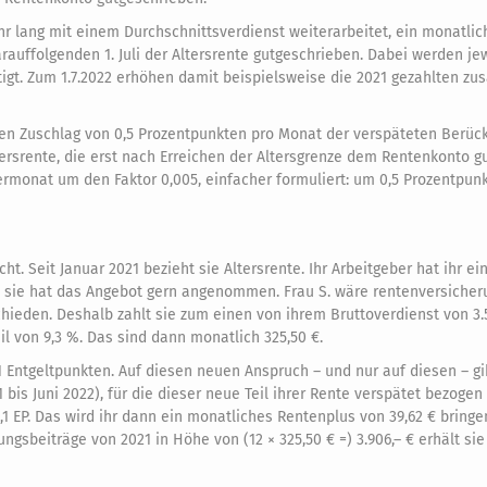
hr lang mit einem Durchschnittsverdienst weiterarbeitet, ein monatlic
auffolgenden 1. Juli der Altersrente gutgeschrieben. Dabei werden jew
igt. Zum 1.7.2022 erhöhen damit beispielsweise die 2021 gezahlten zus
nen Zuschlag von 0,5 Prozentpunkten pro Monat der verspäteten Berüc
ltersrente, die erst nach Erreichen der Altersgrenze dem Rentenkonto 
rmonat um den Faktor 0,005, einfacher formuliert: um 0,5 Prozentpunk
ht. Seit Januar 2021 bezieht sie Altersrente. Ihr Arbeitgeber hat ihr ei
 sie hat das Angebot gern angenommen. Frau S. wäre rentenversicheru
chieden. Deshalb zahlt sie zum einen von ihrem Bruttoverdienst von 3.
 von 9,3 %. Das sind dann monatlich 325,50 €.
1 Entgeltpunkten. Auf diesen neuen Anspruch – und nur auf diesen – g
bis Juni 2022), für die dieser neue Teil ihrer Rente verspätet bezogen 
,1 EP. Das wird ihr dann ein monatliches Rentenplus von 39,62 € bringen
ungsbeiträge von 2021 in Höhe von (12 × 325,50 € =) 3.906,– € erhält si