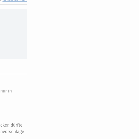
nur in
ker, dürfte
gnvorschläge