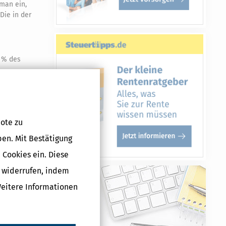
man ein,
Die in der
5 % des
ftigung aus.
ote zu
ben. Mit Bestätigung
50,– € ab. Ihr
 Cookies ein. Diese
b Juli 2022
 €.
g widerrufen, indem
Weitere Informationen
 bislang