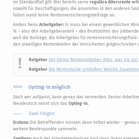
Im Standardfall gilt: Wer bereits seine
reguläre Altersrente
erh
sowohl für Beschäftigungen, die ansonsten in den anderen Sozial
fallen somit keine Rentenversicherungsbeiträge an.
Anders beim
Arbeitgeber:
Er muss bei einem gewerblichen Minij
% – also den Arbeitgeberanteil – des Bruttolohns des jobbende
weil die Beiträge, die Arbeitgeber für rentenversicherungsfre
den jeweiligen Rentenkonten der Versicherten gutgeschrieben w
Ratgeber
Der kleine Rentenratgeber: Alles, was Sie zu
Ratgeber
Die Rentenlücke schließen: Welche Zusatzrente
Opting-In möglich
Doch wer aufpasst, kann genau das vermeiden. Senior-Arbeitne
Neudeutsch nennt sich das
Opting-In.
Zwei Folgen
Erstens:
Die Betreffenden müssen dann selbst wieder – genau w
weitere Rentenpunkte sammeln.
Zweitens:
Auch der Arbeitgeberbeitrag wird dann ihrem eigene