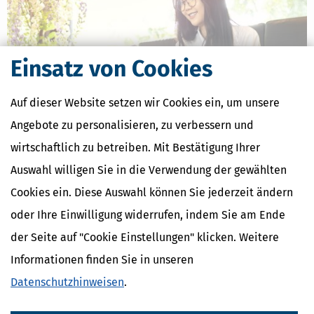
Einsatz von Cookies
Auf dieser Website setzen wir Cookies ein, um unsere
Angebote zu personalisieren, zu verbessern und
wirtschaftlich zu betreiben. Mit Bestätigung Ihrer
Zollfreigrenze für Online-Bestellungen fällt weg: Was sich ab 1. Juli
2026 ändert
Auswahl willigen Sie in die Verwendung der gewählten
[
24.06.2026, 08:16 Uhr
]
Ab dem 1. Juli 2026 gilt in der Europäischen
Cookies ein. Diese Auswahl können Sie jederzeit ändern
Union eine grundlegende Änderung für den Onlinehandel mit
oder Ihre Einwilligung widerrufen, indem Sie am Ende
Waren aus Drittländern: Die bisherige Zollfreigrenze für Sendungen
bis 150 Euro entfällt.
der Seite auf "Cookie Einstellungen" klicken. Weitere
mehr
Informationen finden Sie in unseren
Datenschutzhinweisen
.