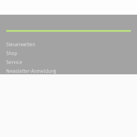
Steuerwelten
Shop
Service
Newsletter-Anmeldung
Alle News
Steuererklärung Online
Referenz
Über uns
Kontakt
Karriere