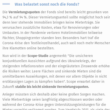
Was belastet sonst noch die Fonds?
Die
Vermietungsquoten
der Fonds sind bereits leicht gesunken von
94,3 % auf 94 %. Dieser Vermietungsanteil sollte möglichst hoch sein
denn leer stehende Immobilien bringen keine Mieterträge. Sie
verursachen zusätzliche Kosten, etwa für Renovierungen oder
Umbauten. In der Pandemie verloren Hotelimmobilien teilweise
Pächter, Shoppingcenter standen leer. Besonders hart traf die
Corona-Krise den Textileinzelhandel, auch weil noch mehr Mensche
ihre Klamotten online bestellten.
Nun wird in der
Scope-Studie
angemerkt: "Die unsicheren
konjunkturellen Aussichten aufgrund des Ukrainekriegs, der
steigenden Inflationsraten und der eingeläuteten Zinswende erhöhe
die Risiken weiter. Leere Flächen und sinkende Mieten sind die
unmittelbaren Auswirkungen, mit denen vor allem Objekte in nicht
erstklassigen Lagen zu kämpfen haben". Scope erwartet daher in
Zukunft
stabile bis leicht sinkende Vermietungsquoten.
Anleger müssten sich deshalb aber keine großen Sorgen machen.
Viele Mietverträge seien langfristig abgeschlossen worden oder
während der Corona-Krise gegen Unterstützungsleistungen für die
Mieter vorzeitig verlängert worden. Zum Vergleich: 2011, als viele der