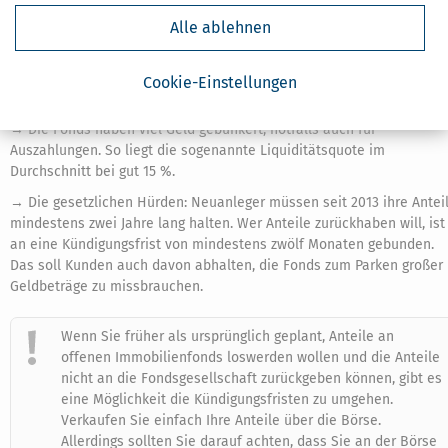
Aus
folgenden Gründen
sieht es derzeit aber so aus, dass es
keine
Alle ablehnen
neue Welle von Fondsschließungen
geben wird:
→ Die Anleger ziehen nicht in großem Stil Geld aus den Fonds ab – 
Cookie-Einstellungen
Gegenteil, sie stecken weiter mehr hinein.
→ Die Fonds haben viel Geld gebunkert, notfalls auch für
Auszahlungen. So liegt die sogenannte Liquiditätsquote im
Durchschnitt bei gut 15 %.
→ Die gesetzlichen Hürden: Neuanleger müssen seit 2013 ihre Antei
mindestens zwei Jahre lang halten. Wer Anteile zurückhaben will, ist
an eine Kündigungsfrist von mindestens zwölf Monaten gebunden.
Das soll Kunden auch davon abhalten, die Fonds zum Parken großer
Geldbeträge zu missbrauchen.
Wenn Sie früher als ursprünglich geplant, Anteile an
offenen Immobilienfonds loswerden wollen und die Anteile
nicht an die Fondsgesellschaft zurückgeben können, gibt es
eine Möglichkeit die Kündigungsfristen zu umgehen.
Verkaufen Sie einfach Ihre Anteile über die Börse.
Allerdings sollten Sie darauf achten, dass Sie an der Börse