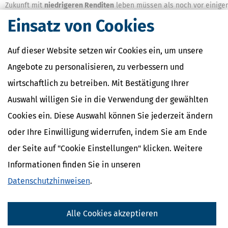
Zukunft mit
niedrigeren Renditen
leben müssen als noch vor einige
Jahren.
Einsatz von Cookies
Trotzdem erwartet die Ratingagentur zumindest kurzfristig leicht
steigende Renditen von durchschnittlich
2,5 % bis 3,0 %
in diesem
Auf dieser Website setzen wir Cookies ein, um unsere
Jahr, weil die negativen Effekte durch die Corona-Krise nachlassen.
Damit seien die Renditen der Fonds immer noch deutlich besser als
Angebote zu personalisieren, zu verbessern und
die Zinsen für Tages- oder Festgelder oder deutsche Staatsanleihen.
wirtschaftlich zu betreiben. Mit Bestätigung Ihrer
Wie und wann komme ich an mein investiertes Geld
Auswahl willigen Sie in die Verwendung der gewählten
wieder heran?
Cookies ein. Diese Auswahl können Sie jederzeit ändern
Nach wie vor fließt mehr Geld in die Fonds hinein, als Mittel
oder Ihre Einwilligung widerrufen, indem Sie am Ende
herausgezogen werden. Trotzdem mögen Sie sich vielleicht fragen, 
solche Fonds nicht zuletzt wegen der Corona-Krise in naher Zukunft 
der Seite auf "Cookie Einstellungen" klicken. Weitere
Zahlungsschwierigkeiten
kommen könnten.
Informationen finden Sie in unseren
Es wäre nicht das erste Mal:
Nach der Jahrtausendwende hatten viel
Datenschutzhinweisen
.
der Fonds Immobilien teuer eingekauft, mussten diese aber in der
Finanzkrise 2008/2009 mit teils milliardenschweren Verlusten schne
verkaufen, um Anleger auszahlen zu können, die ihre Fondsanteile
Alle Cookies akzeptieren
loswerden wollten. 18 Fonds mussten wegen Liquiditätsmangel
geschlossen und später abgewickelt werden.