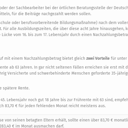
 oder der Sachbearbeiter bei der örtlichen Beratungsstelle der Deutsc
teln, für die Beiträge nachgezahlt werden sollen.
chschule oder berufsvorbereitende Bildungsmaßnahme) nach dem volle
. Für alle Ausbildungszeiten, die über diese acht Jahre hinausgehen, 
 Lücke vom 16. bis zum 17. Lebensjahr durch einen Nachzahlungsbetr
uf mit einem Nachzahlungsbetrag bietet gleich
zwei Vorteile
für unter 
ente ab 63 Jahren. In gar nicht seltenen Fällen erreichen sie erst mit 
jährig Versicherte und schwerbehinderte Menschen geforderte 35-jährig
e spätere Rente.
5. Lebensjahr noch gut 18 Jahre bis zur Frührente mit 63 sind, empfeh
h 83,70 € für jeden fehlenden Monat reicht meistens aus.
ese von seinen betagten Eltern erhält, sollte einen über 83,70 € monatl
1.283,40 € im Monat ausmachen darf.