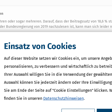
en
ren oder sogar mehreren. Darauf, dass der Beitragssatz von 18,6 % st
 der Bundesregierung von 2019 nachzulesen ist, kann man sich leider n
 gesetzliche Beitragssatzgarantie laut Rentenpaket der Bundesregieru
Einsatz von Cookies
über 20 %
steigen darf.
den Jahren 2023 und 2024 denkbar. Kommt es wegen drastisch einbrech
en Erhöhung des Beitragssatzes auf 20 % schon vor 2025, werden die E
Auf dieser Website setzen wir Cookies ein, um unsere Angeb
personalisieren, zu verbessern und wirtschaftlich zu betrei
Ihrer Auswahl willigen Sie in die Verwendung der gewählten
eitragssatz von 18,6 % wie z.B. 2020 für Extrabeiträge zur Rente zu nu
Auswahl können Sie jederzeit ändern oder Ihre Einwilligun
Sie am Ende der Seite auf "Cookie Einstellungen" klicken. 
finden Sie in unseren
Datenschutzhinweisen
.