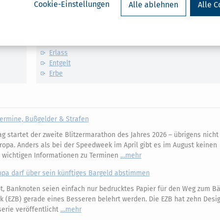
Cookie-Einstellungen
Alle ablehnen
Alle C
Verwandte Lexikon-Begriffe
Behinderte
Einnahmen
Erlass
Entgelt
Erbe
ermine, Bußgelder & Strafen
 startet der zweite Blitzermarathon des Jahres 2026 – übrigens nicht 
ropa. Anders als bei der Speedweek im April gibt es im August keinen
e wichtigen Informationen zu Terminen
mehr
opa darf über sein künftiges Bargeld abstimmen
, Banknoten seien einfach nur bedrucktes Papier für den Weg zum Bäc
k (EZB) gerade eines Besseren belehrt werden. Die EZB hat zehn Desi
erie veröffentlicht
mehr