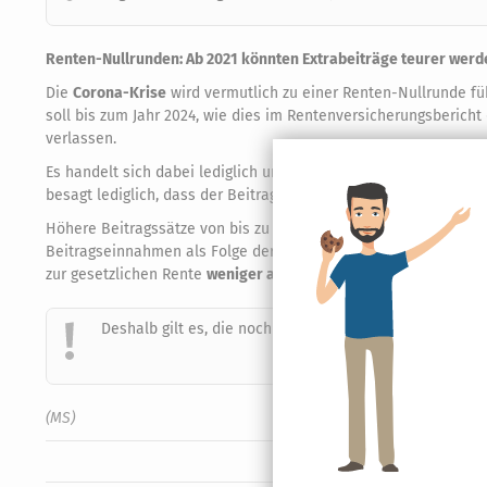
Renten-Nullrunden: Ab 2021 könnten Extrabeiträge teurer werd
Die
Corona-Krise
wird vermutlich zu einer Renten-Nullrunde füh
soll bis zum Jahr 2024, wie dies im Rentenversicherungsbericht
verlassen.
Es handelt sich dabei lediglich um eine Vorschaurechnung. Die
besagt lediglich, dass der Beitragssatz bis zum Jahr 2025
nicht 
Höhere Beitragssätze von bis zu 20 % sind also zumindest in 
Beitragseinnahmen als Folge der Corona-Krise zu einer schnell
zur gesetzlichen Rente
weniger attraktiv.
Deshalb gilt es, die noch guten Rentenjahre mit einem B
(MS)