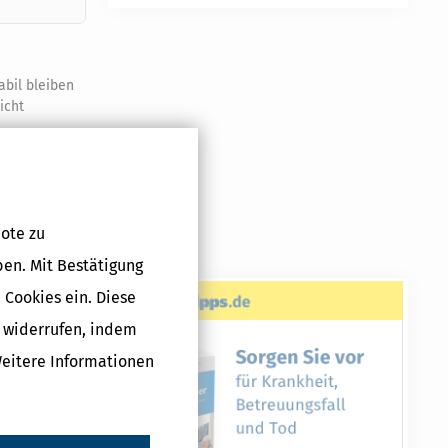
abil bleiben
icht
ng aus 2018
ender
xtrabeiträge
ote zu
ben. Mit Bestätigung
 Cookies ein. Diese
tzen.
g widerrufen, indem
Weitere Informationen
Druckversion