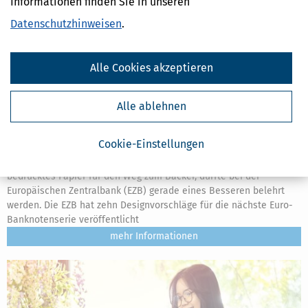
Informationen finden Sie in unseren
Datenschutzhinweisen
.
Alle Cookies akzeptieren
Alle ablehnen
Neue Euro-Scheine gesucht: Europa darf über sein künftiges
Bargeld abstimmen
Cookie-Einstellungen
[
26.07.2026, 06:37 Uhr
]
Wer glaubt, Banknoten seien einfach nur
bedrucktes Papier für den Weg zum Bäcker, dürfte bei der
Europäischen Zentralbank (EZB) gerade eines Besseren belehrt
werden. Die EZB hat zehn Designvorschläge für die nächste Euro-
Banknotenserie veröffentlicht
mehr