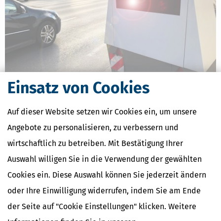
Einsatz von Cookies
Blitzermarathon & Speedweek: Termine, Bußgelder & Strafen
[
01.08.2026, 06:40 Uhr
]
Am Montag startet der zweite
Auf dieser Website setzen wir Cookies ein, um unsere
Blitzermarathon des Jahres 2026 – übrigens nicht nur in
Angebote zu personalisieren, zu verbessern und
Deutschland, sondern in ganz Europa. Anders als bei der
Speedweek im April gibt es im August keinen Hauptkontrolltag. Wir
wirtschaftlich zu betreiben. Mit Bestätigung Ihrer
haben alle wichtigen Informationen zu Terminen
Auswahl willigen Sie in die Verwendung der gewählten
mehr
Cookies ein. Diese Auswahl können Sie jederzeit ändern
oder Ihre Einwilligung widerrufen, indem Sie am Ende
der Seite auf "Cookie Einstellungen" klicken. Weitere