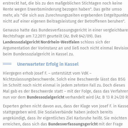
erstreckt hat, die bis zu den maßgeblichen Stichtagen noch keine
Rente wegen Erwerbsminderung bezogen haben". Das gelte umso
mehr, als "die sich aus Zurechnungszeiten ergebenden Entgeltpunkt
nicht auf einer eigenen Beitragsleistung der Betroffenen beruhen".
Genauso hatte das Bundesverfassungsgericht in einer vergleichbar
Rechtsfrage am 7.2.2011 geurteilt (Az. BvR 642/09). Das
Landessozialgericht Nordrhein-Westfalen
schloss sich der
Argumentation der Vorinstanz an und ließ noch nicht einmal Revisio
beim Bundessozialgericht in Kassel zu.
Unerwarteter Erfolg in Kassel
Hiergegen erhob Josef F. – unterstützt vom VdK –
Nichtzulassungsbeschwerde. Solch eine Beschwerde lässt das BSG
im Schnitt noch nicht einmal in jedem zehnten Fall zu. Doch dieses
Mal gab es der Beschwerde statt – mit der Folge, dass das Verfahre
nun vor dem
Bundessozialgericht
verhandelt wird (Az. B 13 R 24/20 R
Experten gehen nicht davon aus, dass der Klage von Josef F. in Kasse
stattgegeben wird. Die Sozialverbände haben jedoch bereits
angekündigt, dass ihr eigentliches Ziel Karlsruhe heißt. Sie möchten
erreichen, dass sich das
Bundesverfassungsgericht
mit der Frage