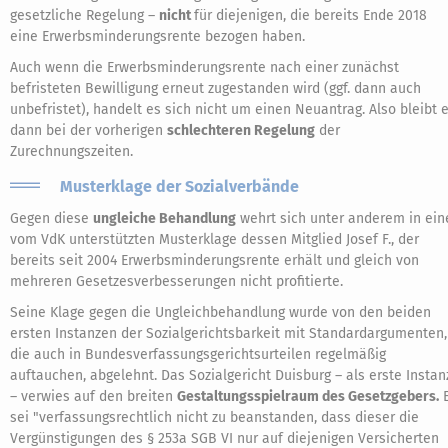
gesetzliche Regelung –
nicht
für diejenigen, die bereits Ende 2018
eine Erwerbsminderungsrente bezogen haben.
Auch wenn die Erwerbsminderungsrente nach einer zunächst
befristeten Bewilligung erneut zugestanden wird (ggf. dann auch
unbefristet), handelt es sich nicht um einen Neuantrag. Also bleibt 
dann bei der vorherigen
schlechteren Regelung
der
Zurechnungszeiten.
Musterklage der Sozialverbände
Gegen diese
ungleiche Behandlung
wehrt sich unter anderem in ein
vom VdK unterstützten Musterklage dessen Mitglied Josef F., der
bereits seit 2004 Erwerbsminderungsrente erhält und gleich von
mehreren Gesetzesverbesserungen nicht profitierte.
Seine Klage gegen die Ungleichbehandlung wurde von den beiden
ersten Instanzen der Sozialgerichtsbarkeit mit Standardargumenten,
die auch in Bundesverfassungsgerichtsurteilen regelmäßig
auftauchen, abgelehnt. Das Sozialgericht Duisburg – als erste Instan
– verwies auf den breiten
Gestaltungsspielraum des Gesetzgebers.
E
sei "verfassungsrechtlich nicht zu beanstanden, dass dieser die
Vergünstigungen des § 253a SGB VI nur auf diejenigen Versicherten