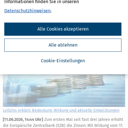
(Alterssicherungskommission) hat ein umfassendes Reformpaket
Informationen finden Sie in unseren
mit 33 Empfehlungen vorgelegt, um die gesetzliche Rente
Datenschutzhinweisen
.
langfristig stabiler, gerechter und verständlicher zu machen. Wir
erklären, um was es im Einzelnen geht.
mehr
Alle Cookies akzeptieren
Alle ablehnen
Cookie-Einstellungen
Leitzins erklärt: Bedeutung, Wirkung und aktuelle Entwicklungen
[
11.06.2026, 14:44 Uhr
]
Zum ersten Mal seit fast drei Jahren erhöht
die Europäische Zentralbank (EZB) die Zinsen: Mit Wirkung vom 17.