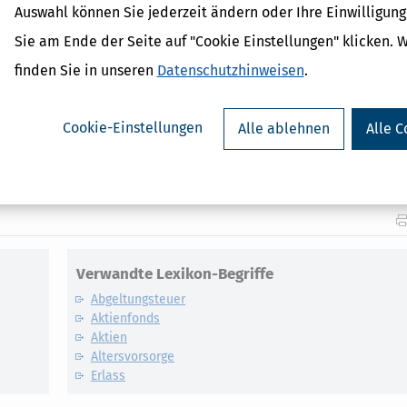
Auswahl können Sie jederzeit ändern oder Ihre Einwilligun
onds
Sie am Ende der Seite auf "Cookie Einstellungen" klicken. 
en, sichern
finden Sie in unseren
Datenschutzhinweisen
.
legeimmobilien, Crowdinvesting, REITs, ETFs und Fonds
age mit Edelmetallen
Cookie-Einstellungen
Alle ablehnen
Alle C
ungsteuer wissen müssen
Verwandte Lexikon-Begriffe
Abgeltungsteuer
Aktienfonds
Aktien
Altersvorsorge
Erlass