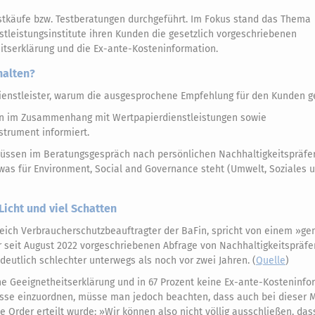
estkäufe bzw. Testberatungen durchgeführt. Im Fokus stand das Thema
stleistungsinstitute ihren Kunden die gesetzlich vorgeschriebenen
itserklärung und die Ex-ante-Kosteninformation.
halten?
dienstleister, warum die ausgesprochene Empfehlung für den Kunden ge
en im Zusammenhang mit Wertpapierdienstleistungen sowie
trument informiert.
üssen im Beratungsgespräch nach persönlichen Nachhaltigkeitspräfe
was für Environment, Social and Governance steht (Umwelt, Soziales 
icht und viel Schatten
gleich Verbraucherschutzbeauftragter der BaFin, spricht von einem »g
r seit August 2022 vorgeschriebenen Abfrage von Nachhaltigkeitspräfe
deutlich schlechter unterwegs als noch vor zwei Jahren. (
Quelle
)
ne Geeignetheitserklärung und in 67 Prozent keine Ex-ante-Kosteninfo
isse einzuordnen, müsse man jedoch beachten, dass auch bei dieser 
Order erteilt wurde: »Wir können also nicht völlig ausschließen, das