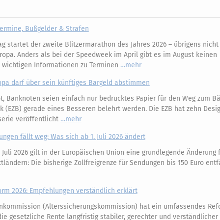
ermine, Bußgelder & Strafen
 startet der zweite Blitzermarathon des Jahres 2026 – übrigens nicht 
ropa. Anders als bei der Speedweek im April gibt es im August keinen
e wichtigen Informationen zu Terminen
mehr
opa darf über sein künftiges Bargeld abstimmen
, Banknoten seien einfach nur bedrucktes Papier für den Weg zum Bäc
k (EZB) gerade eines Besseren belehrt werden. Die EZB hat zehn Desi
erie veröffentlicht
mehr
ungen fällt weg: Was sich ab 1. Juli 2026 ändert
 Juli 2026 gilt in der Europäischen Union eine grundlegende Änderung 
ländern: Die bisherige Zollfreigrenze für Sendungen bis 150 Euro entfä
m 2026: Empfehlungen verständlich erklärt
nkommission (Alterssicherungskommission) hat ein umfassendes Ref
e gesetzliche Rente langfristig stabiler, gerechter und verständliche