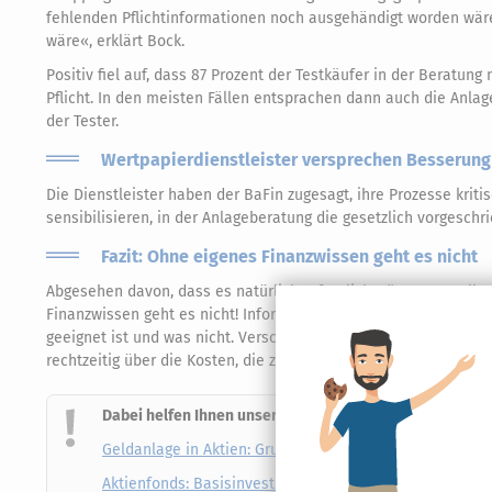
fehlenden Pflichtinformationen noch ausgehändigt worden wä
wäre«, erklärt Bock.
Positiv fiel auf, dass 87 Prozent der Testkäufer in der Beratun
Pflicht. In den meisten Fällen entsprachen dann auch die An
der Tester.
Wertpapierdienstleister versprechen Besserung
Die Dienstleister haben der BaFin zugesagt, ihre Prozesse kri
sensibilisieren, in der Anlageberatung die gesetzlich vorgesch
Fazit: Ohne eigenes Finanzwissen geht es nicht
Abgesehen davon, dass es natürlich erfreulich wäre, wenn alle
Finanzwissen geht es nicht! Informieren Sie sich über Anlagem
geeignet ist und was nicht. Verschaffen Sie sich einen Überblic
rechtzeitig über die Kosten, die zum Beispiel mit dem Kauf un
Dabei helfen Ihnen unsere Produkte aus dem Bereich »
Geldanlage in Aktien: Grundwissen für Aktionäre
Aktienfonds: Basisinvestment für Ihre private Vermöge