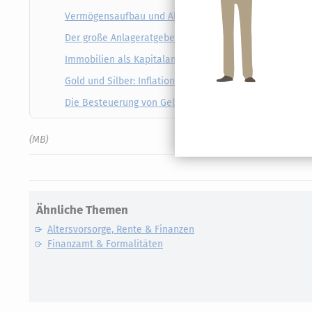
Vermögensaufbau und Altersvorsorge mit Investmentf
Der große Anlageratgeber: Vermögen aufbauen, vermehr
Immobilien als Kapitalanlage: Attraktive Rendite mit Pf
Gold und Silber: Inflations- und krisensichere Wertanl
Die Besteuerung von Geldanlagen: Was Sie zur Abgelt
(MB)
Ähnliche Themen
Altersvorsorge, Rente & Finanzen
Finanzamt & Formalitäten