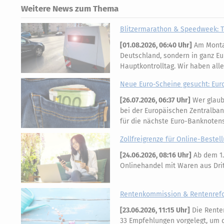
Weitere News zum Thema
Blitzermarathon & Speedweek: T
[
01.08.2026, 06:40 Uhr
]
Am Montag
Deutschland, sondern in ganz Eu
Hauptkontrolltag. Wir haben all
Neue Euro-Scheine gesucht: Eur
[
26.07.2026, 06:37 Uhr
]
Wer glaubt
bei der Europäischen Zentralban
für die nächste Euro-Banknotens
Zollfreigrenze für Online-Bestell
[
24.06.2026, 08:16 Uhr
]
Ab dem 1.
Onlinehandel mit Waren aus Dritt
Rentenkommission & Rentenrefor
[
23.06.2026, 11:15 Uhr
]
Die Rente
33 Empfehlungen vorgelegt, um di