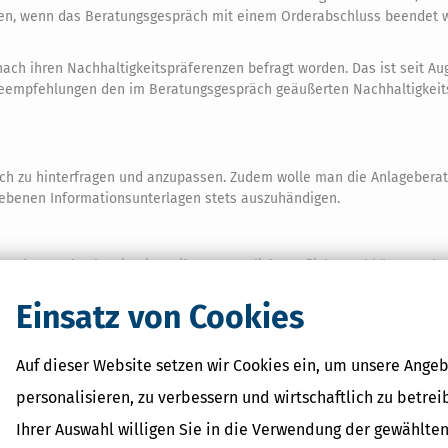
ren, wenn das Beratungsgespräch mit einem Orderabschluss beendet 
g nach ihren Nachhaltigkeitspräferenzen befragt worden. Das ist seit Au
lageempfehlungen den im Beratungsgespräch geäußerten Nachhaltigkei
tisch zu hinterfragen und anzupassen. Zudem wolle man die Anlageberat
riebenen Informationsunterlagen stets auszuhändigen.
 Banken und Anlageinstitute ihrer gesetzlichen Pflicht nachkämen: Oh
öglichkeiten und Anlageformen, um selbst beurteilen zu können, was fü
Einsatz von Cookies
k über Vorteile, Nachteile, Möglichkeiten und Risiken. Informieren Sie 
d Verkauf von Aktien oder der Verwaltung vom ETF auf Sie zukommen.
Auf dieser Website setzen wir Cookies ein, um unsere Angeb
Geld und Finanzen«, zum Beispiel
personalisieren, zu verbessern und wirtschaftlich zu betrei
Ihrer Auswahl willigen Sie in die Verwendung der gewählten
nsstrategie