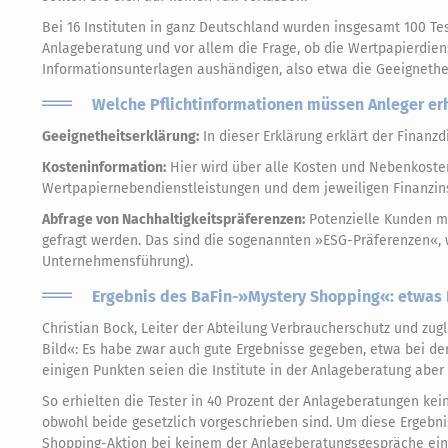
Bei 16 Instituten in ganz Deutschland wurden insgesamt 100 T
Anlageberatung und vor allem die Frage, ob die Wertpapierdien
Informationsunterlagen aushändigen, also etwa die Geeignethe
Welche Pflichtinformationen müssen Anleger er
Geeignetheitserklärung:
In dieser Erklärung erklärt der Finanz
Kosteninformation:
Hier wird über alle Kosten und Nebenkost
Wertpapiernebendienstleistungen und dem jeweiligen Finanzins
Abfrage von Nachhaltigkeitspräferenzen:
Potenzielle Kunden m
gefragt werden. Das sind die sogenannten »ESG-Präferenzen«, 
Unternehmensführung).
Ergebnis des BaFin-»Mystery Shopping«: etwas L
Christian Bock, Leiter der Abteilung Verbraucherschutz und zu
Bild«: Es habe zwar auch gute Ergebnisse gegeben, etwa bei de
einigen Punkten seien die Institute in der Anlageberatung aber 
So erhielten die Tester in 40 Prozent der Anlageberatungen kei
obwohl beide gesetzlich vorgeschrieben sind. Um diese Ergebn
Shopping-Aktion bei keinem der Anlageberatungsgespräche eine 