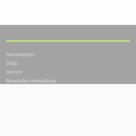
Steuerwelten
Shop
Service
Newsletter-Anmeldung
Alle News
Steuererklärung Online
Referenz
Über uns
Kontakt