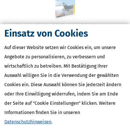
Geschäftsreisen: Privaten PKW für betriebliche Fahrten nutzen und
Einsatz von Cookies
Steuern sparen
Wenn Sie einen Pkw zu nicht mehr als 50 % betrieblich nutzen,
können Sie auf die Zuordnung zum Betriebsvermögen verzichten
Auf dieser Website setzen wir Cookies ein, um unsere
und den Pkw als Privatvermögen behandeln.
Angebote zu personalisieren, zu verbessern und
mehr
wirtschaftlich zu betreiben. Mit Bestätigung Ihrer
Auswahl willigen Sie in die Verwendung der gewählten
Cookies ein. Diese Auswahl können Sie jederzeit ändern
oder Ihre Einwilligung widerrufen, indem Sie am Ende
der Seite auf "Cookie Einstellungen" klicken. Weitere
Scheinselbstständigkeit: Kriterien und Rechtsfolgen
Informationen finden Sie in unseren
Für viele ein brandheißes Thema: Scheinselbstständig – ja oder
Datenschutzhinweisen
.
nein? Wir haben unseren Ratgeber im Sommer 2025 komplett