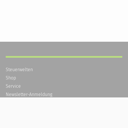
Steuerwelten
Shop
Service
Newsletter-Anmeldung
Alle News
Steuererklärung Online
Referenz