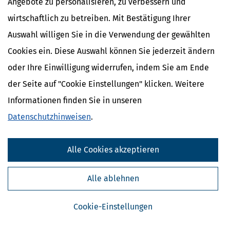
Angebote zu personalisieren, zu verbessern und
nein? Wir haben unseren Ratgeber im Sommer 2025 komplett
wirtschaftlich zu betreiben. Mit Bestätigung Ihrer
überarbeitet und unter anderem alle Änderungen im
Auswahl willigen Sie in die Verwendung der gewählten
Statusfeststellungsverfahren berücksichtigt!
Cookies ein. Diese Auswahl können Sie jederzeit ändern
mehr
oder Ihre Einwilligung widerrufen, indem Sie am Ende
der Seite auf "Cookie Einstellungen" klicken. Weitere
Informationen finden Sie in unseren
Datenschutzhinweisen
.
Geschäftsreisen: Privaten PKW für betriebliche Fahrten nutzen und
Alle Cookies akzeptieren
Steuern sparen
Wenn Sie einen Pkw zu nicht mehr als 50 % betrieblich nutzen,
können Sie auf die Zuordnung zum Betriebsvermögen verzichten
Alle ablehnen
und den Pkw als Privatvermögen behandeln.
mehr
Cookie-Einstellungen