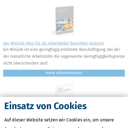
Der Minijob: Was Sie als Arbeitgeber beachten müssen!
Ein Minijob ist eine geringfügig entlohnte Beschäftigung, bei der
der monatliche Arbeitslohn die sogenannte Geringfügigkeitsgrenze
nicht überschreiten darf.
mehr
Einsatz von Cookies
Auf dieser Website setzen wir Cookies ein, um unsere
Scheinselbstständigkeit: Kriterien und Rechtsfolgen
Für viele ein brandheißes Thema: Scheinselbstständig – ja oder