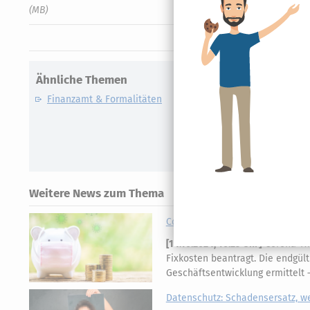
(MB)
Ähnliche Themen
Finanzamt & Formalitäten
Weitere News zum Thema
Coronahilfen-Schlussabrechnunge
[
14.10.2024, 10:25 Uhr
]
Corona-Hil
Fixkosten beantragt. Die endgült
Geschäftsentwicklung ermittelt
Datenschutz: Schadensersatz, w