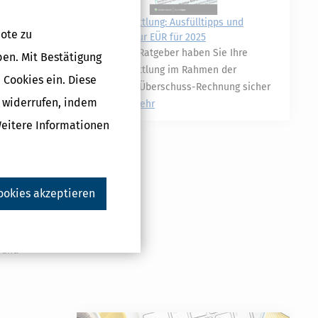
Gewinnermittlung: Ausfülltipps und
ote zu
Musterfall zur EÜR für 2025
Druckversion
Mit unserm Ratgeber haben Sie Ihre
ben. Mit Bestätigung
Gewinnermittlung im Rahmen der
 Cookies ein. Diese
Einnahmen-Überschuss-Rechnung sicher
g widerrufen, indem
im Griff!
mehr
Weitere Informationen
ookies akzeptieren
 und
n