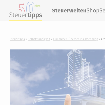
Steuerwelten
Shop
Se
Steuertipps
Selbstständigkeit
Einnahmen-Überschuss-Rechnung
Arc