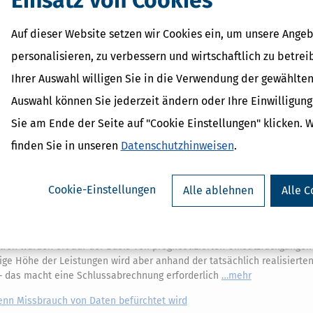
Auf dieser Website setzen wir Cookies ein, um unsere Angeb
personalisieren, zu verbessern und wirtschaftlich zu betrei
Ihrer Auswahl willigen Sie in die Verwendung der gewählten
Verwandte Lexikon-Begriffe
Auswahl können Sie jederzeit ändern oder Ihre Einwilligun
Architekten
Bundesfinanzhof
Sie am Ende der Seite auf "Cookie Einstellungen" klicken. 
Finanzgericht
Klage
finden Sie in unseren
Datenschutzhinweisen
.
Scheidung
Cookie-Einstellungen
Alle ablehnen
Alle C
n bis 15. Oktober 2024 einreichen!
fen wurden oft auf der Basis von prognostizierten Umsatzrückgängen
ige Höhe der Leistungen wird aber anhand der tatsächlich realisierte
 – das macht eine Schlussabrechnung erforderlich
mehr
enn Missbrauch von Daten befürchtet wird