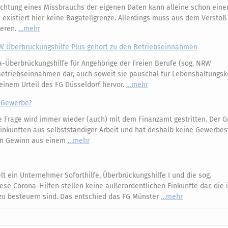
chtung eines Missbrauchs der eigenen Daten kann alleine schon eine
 existiert hier keine Bagatellgrenze. Allerdings muss aus dem Verstoß
ieren.
mehr
RW Überbrückungshilfe Plus gehört zu den Betriebseinnahmen
-Überbrückungshilfe für Angehörige der Freien Berufe (sog. NRW
 Betriebseinnahmen dar, auch soweit sie pauschal für Lebenshaltungs
einem Urteil des FG Düsseldorf hervor.
mehr
« Gewerbe?
 Frage wird immer wieder (auch) mit dem Finanzamt gestritten. Der G
 Einkünften aus selbstständiger Arbeit und hat deshalb keine Gewerbes
zum Gewinn aus einem
mehr
lt ein Unternehmer Soforthilfe, Überbrückungshilfe I und die sog.
e Corona-Hilfen stellen keine außerordentlichen Einkünfte dar, die i
u besteuern sind. Das entschied das FG Münster
mehr