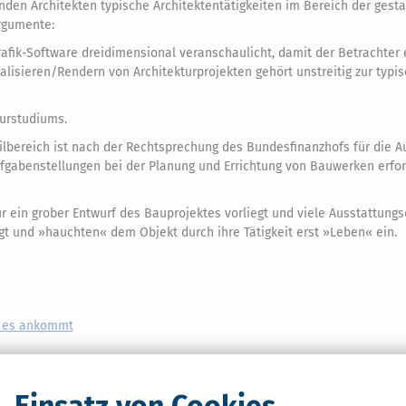
nden Architekten typische Architektentätigkeiten im Bereich der gesta
rgumente:
afik-Software dreidimensional veranschaulicht, damit der Betrachter 
isieren/Rendern von Architekturprojekten gehört unstreitig zur typi
turstudiums.
Teilbereich ist nach der Rechtsprechung des Bundesfinanzhofs für die 
fgabenstellungen bei der Planung und Errichtung von Bauwerken erfor
r ein grober Entwurf des Bauprojektes vorliegt und viele Ausstattungs
igt und »hauchten« dem Objekt durch ihre Tätigkeit erst »Leben« ein.
uf es ankommt
Einsatz von Cookies