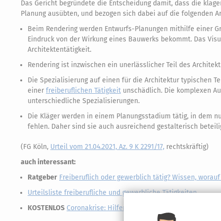
Das Gericht begründete die Entscheidung damit, dass die klage
Planung ausübten, und bezogen sich dabei auf die folgenden A
Beim Rendering werden Entwurfs-Planungen mithilfe einer Gr
Eindruck von der Wirkung eines Bauwerks bekommt. Das Visual
Architektentätigkeit.
Rendering ist inzwischen ein unerlässlicher Teil des Architek
Die Spezialisierung auf einen für die Architektur typischen 
einer
freiberuflichen Tätigkeit
unschädlich. Die komplexen Au
unterschiedliche Spezialisierungen.
Die Kläger werden in einem Planungsstadium tätig, in dem nu
fehlen. Daher sind sie auch ausreichend gestalterisch beteil
(FG Köln,
Urteil vom 21.04.2021, Az. 9 K 2291/17,
rechtskräftig)
auch interessant:
Ratgeber
Freiberuflich oder gewerblich tätig? Wissen, wora
Urteilsliste freiberufliche und gewerbliche Tätigkeiten
KOSTENLOS
Coronakrise: Hilfen vom Staat für Selbstständige