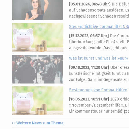
[
05.01.2024, 06:48 Uhr
]
Die Befür
auf Schadensersatz auslösen. Es
nachgewiesener Schaden result
Steuerpflichtige Coronahilfe: N
[
15.12.2023, 06:57 Uhr
]
Die Corona
Überbrückungshilfe Plus) stellt
ausgezahlt wurde. Das geht aus 
Was ist Kunst und was ist »nur
[
09.10.2023, 11:20 Uhr
]
Über diese
künstlerische Tätigkeit führt zu
zur Folge. Ganz im Gegensatz 
Besteuerung von Corona-Hilfen
[
16.05.2023, 10:51 Uhr
]
2020 erhie
»November-/Dezemberhilfe«. Dies
Einkommensteuer nur ermäßigt z
Weitere News zum Thema