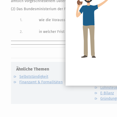
amtlich vorgeschriebenem Datensatz durch Datenfernübertragun
(2) Das Bundesministerium der Finanzen kann mit Zustimmung
1.
wie die Voraussetzungen für den Vergütungsan
2.
in welcher Frist die Vergütung zu beantragen is
Ähnliche Themen
Verwandte
Selbstständigkeit
Künstlers
Finanzamt & Formalitäten
Kassen-N
Lohnsteu
E-Bilanz
Gründung