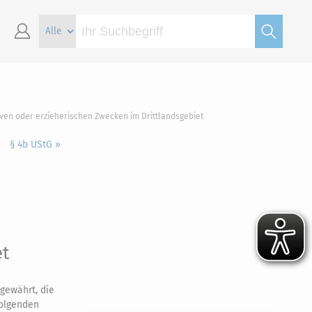
iven oder erzieherischen Zwecken im Drittlandsgebiet
§ 4b UStG »
et
 gewährt, die
folgenden