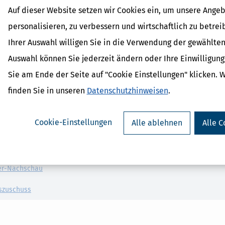
g zu stellen.
Auf dieser Website setzen wir Cookies ein, um unsere Angeb
 des Bundesrates durch Rechtsverordnung näher bestimmen,
personalisieren, zu verbessern und wirtschaftlich zu betrei
spruch nach Absatz 1 Satz 1 nachzuweisen sind und
Ihrer Auswahl willigen Sie in die Verwendung der gewählten
Auswahl können Sie jederzeit ändern oder Ihre Einwilligun
t.
Sie am Ende der Seite auf "Cookie Einstellungen" klicken. 
finden Sie in unseren
Datenschutzhinweisen
.
Cookie-Einstellungen
Alle ablehnen
Alle C
 Lexikon-Begriffe
ozialabgabe
achschau
er-Nachschau
szuschuss