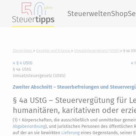
Steuerwelten
Shop
Se
Steuertipps
Gesetze und Erlasse
Umsatzsteuergesetz (UStG)
§ 4a US
« § 4 UStG
« 
§ 4a UStG
Umsatzsteuergesetz (UStG)
Zweiter Abschnitt – Steuerbefreiungen und Steuerverg
§ 4a UStG
– Steuervergütung für L
humanitären, karitativen oder erz
(1)
Körperschaften, die ausschließlich und unmittelbar gemein
1
Abgabenordnung
), und juristischen Personen des öffentlichen 
auf der an sie bewirkten
Lieferung
eines Gegenstands, seiner E