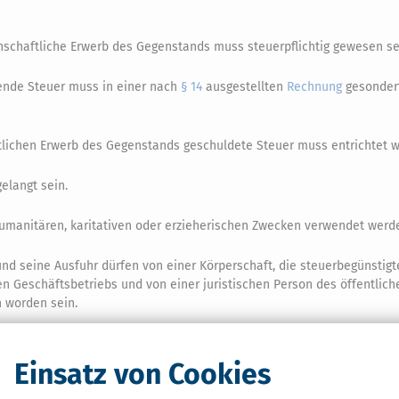
inschaftliche Erwerb des Gegenstands muss steuerpflichtig gewesen se
lende Steuer muss in einer nach
§ 14
ausgestellten
Rechnung
gesonder
ftlichen Erwerb des Gegenstands geschuldete Steuer muss entrichtet w
elangt sein.
umanitären, karitativen oder erzieherischen Zwecken verwendet werd
nd seine Ausfuhr dürfen von einer Körperschaft, die steuerbegünstig
en Geschäftsbetriebs und von einer juristischen Person des öffentlich
worden sein.
chgewiesen sein.
Einsatz von Cookies
ütung selbst zu berechnen hat, ist nach amtlich vorgeschriebenem Vor