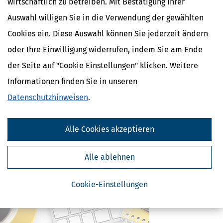
wirtschaftlich zu betreiben. Mit Bestätigung Ihrer
Auswahl willigen Sie in die Verwendung der gewählten
Cookies ein. Diese Auswahl können Sie jederzeit ändern
Ähnliche Themen
oder Ihre Einwilligung widerrufen, indem Sie am Ende
Selbstständigkeit
der Seite auf "Cookie Einstellungen" klicken. Weitere
Finanzamt & Formalitäten
Informationen finden Sie in unseren
Verwandte Lexikon-Begriffe
Datenschutzhinweisen
.
Künstlersozialabgabe
Kassen-Nachschau
Lohnsteuer-Nachschau
Alle Cookies akzeptieren
E-Bilanz
Gründungszuschuss
Alle ablehnen
Cookie-Einstellungen