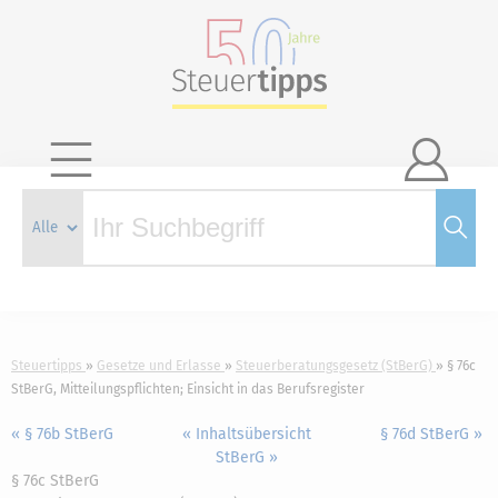

Steuertipps
Gesetze und Erlasse
Steuerberatungsgesetz (StBerG)
§ 76c
StBerG, Mitteilungspflichten; Einsicht in das Berufsregister
« § 76b StBerG
« Inhaltsübersicht
§ 76d StBerG »
StBerG »
§ 76c StBerG