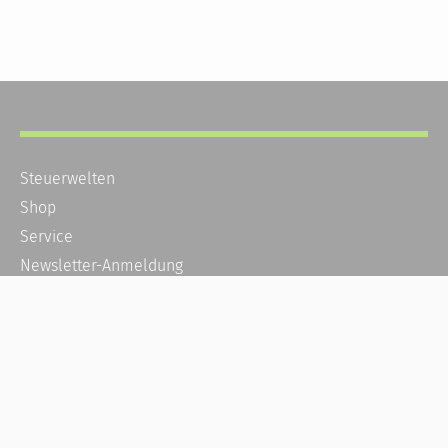
Steuerwelten
Shop
Service
Newsletter-Anmeldung
Alle News
Steuererklärung Online
Referenz
Über uns
Kontakt