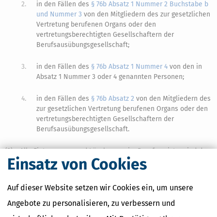
2.
in den Fällen des
§ 76b Absatz 1 Nummer 2 Buchstabe b
und Nummer 3
von den Mitgliedern des zur gesetzlichen
Vertretung berufenen Organs oder den
vertretungsberechtigten Gesellschaftern der
Berufsausübungsgesellschaft;
3.
in den Fällen des
§ 76b Absatz 1 Nummer 4
von den in
Absatz 1 Nummer 3 oder 4 genannten Personen;
4.
in den Fällen des
§ 76b Absatz 2
von den Mitgliedern des
zur gesetzlichen Vertretung berufenen Organs oder den
vertretungsberechtigten Gesellschaftern der
Berufsausübungsgesellschaft.
(3)
Alle Eintragungen und Löschungen im Berufsregister sind den
1
Einsatz von Cookies
Beteiligten mitzuteilen.
Die Löschung von
2
Berufsausübungsgesellschaften ist ferner dem zuständigen
Registergericht mitzuteilen.
Auf dieser Website setzen wir Cookies ein, um unsere
(4) Die Einsicht in das Berufsregister soll gewährt werden, soweit
Angebote zu personalisieren, zu verbessern und
die die Einsicht begehrende Person hierfür ein berechtigtes
Interesse darlegt.