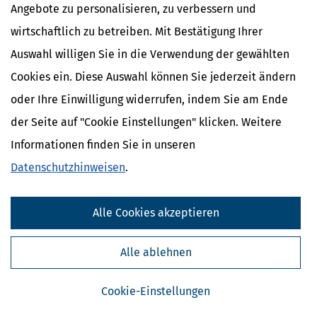
Angebote zu personalisieren, zu verbessern und
wirtschaftlich zu betreiben. Mit Bestätigung Ihrer
Auswahl willigen Sie in die Verwendung der gewählten
Cookies ein. Diese Auswahl können Sie jederzeit ändern
oder Ihre Einwilligung widerrufen, indem Sie am Ende
der Seite auf "Cookie Einstellungen" klicken. Weitere
Informationen finden Sie in unseren
Kostenlose Steuertipps & News
Datenschutzhinweisen
.
Absenden
Alle Cookies akzeptieren
Steuertipps
Steuertipps Selbstständige
Alle ablehnen
Geldtipps
Ja, ich möchte die kostenlosen Newsletter
von Steuertipps abonnieren. Die
Datenschutzhinweise
habe ich gelesen.
Cookie-Einstellungen
Meine Einwilligung kann ich jederzeit durch
Abbestellung des Newsletters widerrufen.