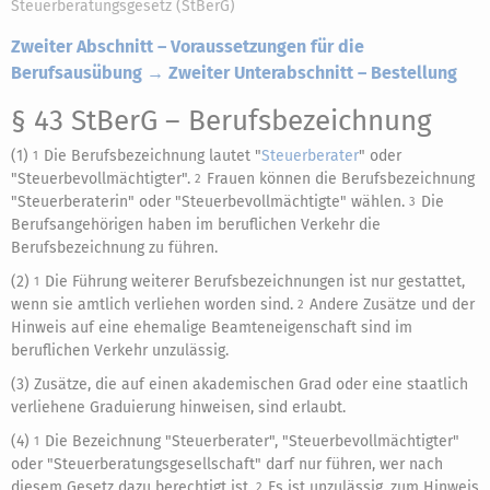
Steuerberatungsgesetz (StBerG)
Zweiter Abschnitt – Voraussetzungen für die
Berufsausübung → Zweiter Unterabschnitt – Bestellung
§ 43 StBerG
– Berufsbezeichnung
(1)
Die Berufsbezeichnung lautet "
Steuerberater
" oder
1
"Steuerbevollmächtigter".
Frauen können die Berufsbezeichnung
2
"Steuerberaterin" oder "Steuerbevollmächtigte" wählen.
Die
3
Berufsangehörigen haben im beruflichen Verkehr die
Berufsbezeichnung zu führen.
(2)
Die Führung weiterer Berufsbezeichnungen ist nur gestattet,
1
wenn sie amtlich verliehen worden sind.
Andere Zusätze und der
2
Hinweis auf eine ehemalige Beamteneigenschaft sind im
beruflichen Verkehr unzulässig.
(3) Zusätze, die auf einen akademischen Grad oder eine staatlich
verliehene Graduierung hinweisen, sind erlaubt.
(4)
Die Bezeichnung "Steuerberater", "Steuerbevollmächtigter"
1
oder "Steuerberatungsgesellschaft" darf nur führen, wer nach
diesem Gesetz dazu berechtigt ist.
Es ist unzulässig, zum Hinweis
2