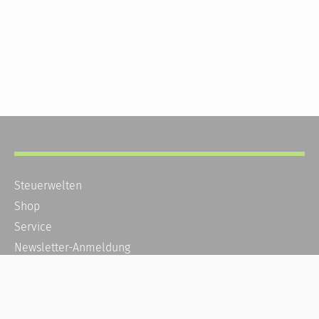
Steuerwelten
Shop
Service
Newsletter-Anmeldung
Alle News
Steuererklärung Online
Referenz