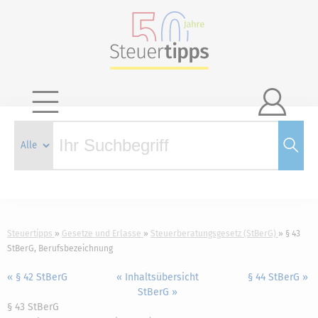

Steuertipps
Gesetze und Erlasse
Steuerberatungsgesetz (StBerG)
§ 43
StBerG, Berufsbezeichnung
« § 42 StBerG
« Inhaltsübersicht
§ 44 StBerG »
StBerG »
§ 43 StBerG