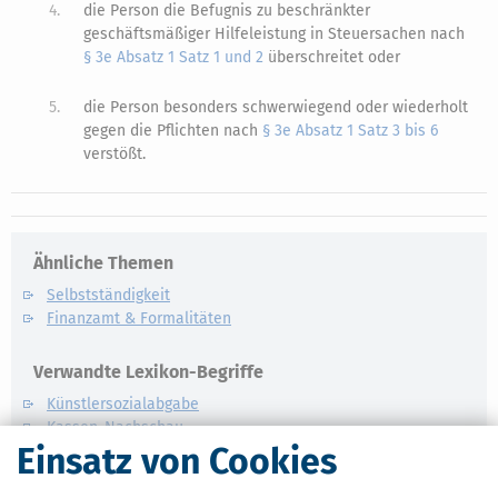
4.
die Person die Befugnis zu beschränkter
geschäftsmäßiger Hilfeleistung in Steuersachen nach
§ 3e Absatz 1 Satz 1 und 2
überschreitet oder
5.
die Person besonders schwerwiegend oder wiederholt
gegen die Pflichten nach
§ 3e Absatz 1 Satz 3 bis 6
verstößt.
Ähnliche Themen
Selbstständigkeit
Finanzamt & Formalitäten
Verwandte Lexikon-Begriffe
Künstlersozialabgabe
Kassen-Nachschau
Einsatz von Cookies
Lohnsteuer-Nachschau
E-Bilanz
Gründungszuschuss