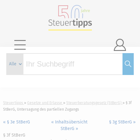

Steuertipps
Gesetze und Erlasse
Steuerberatungsgesetz (StBerG)
§ 3f
StBerG, Untersagung des partiellen Zugangs
« § 3e StBerG
« Inhaltsübersicht
§ 3g StBerG »
StBerG »
§ 3f StBerG