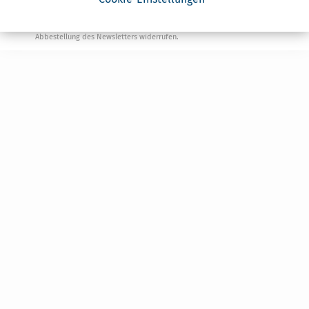
Ja, ich möchte die kostenlosen Newsletter
von Steuertipps abonnieren. Die
Datenschutzhinweise
habe ich gelesen.
Meine Einwilligung kann ich jederzeit durch
Abbestellung des Newsletters widerrufen.