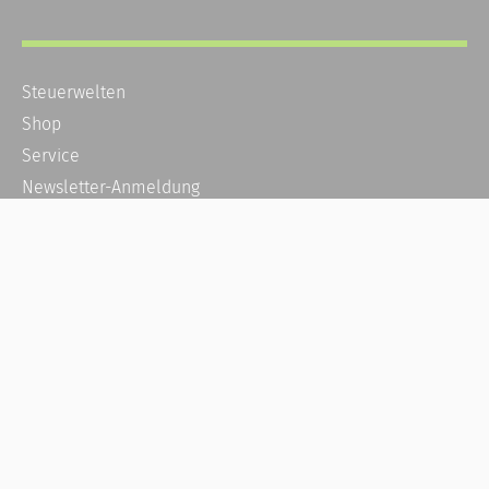
Steuerwelten
Shop
Service
Newsletter-Anmeldung
Alle News
Steuererklärung Online
Referenz
Über uns
Kontakt
Karriere
Häufige Fragen / FAQ
Kundenkonto
Kundenservice und Support