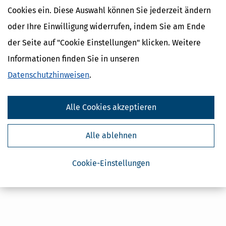
Cookies ein. Diese Auswahl können Sie jederzeit ändern
oder Ihre Einwilligung widerrufen, indem Sie am Ende
Kostenlose Steuertipps & News
der Seite auf "Cookie Einstellungen" klicken. Weitere
Absenden
Informationen finden Sie in unseren
Steuertipps
Datenschutzhinweisen
.
Steuertipps Selbstständige
Geldtipps
Ja, ich möchte die kostenlosen Newsletter
Alle Cookies akzeptieren
von Steuertipps abonnieren. Die
Datenschutzhinweise
habe ich gelesen.
Meine Einwilligung kann ich jederzeit durch
Abbestellung des Newsletters widerrufen.
Alle ablehnen
Cookie-Einstellungen