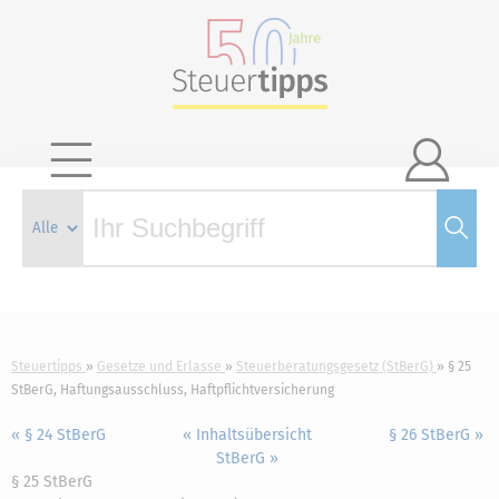

Steuertipps
Gesetze und Erlasse
Steuerberatungsgesetz (StBerG)
§ 25
StBerG, Haftungsausschluss, Haftpflichtversicherung
« § 24 StBerG
« Inhaltsübersicht
§ 26 StBerG »
StBerG »
§ 25 StBerG