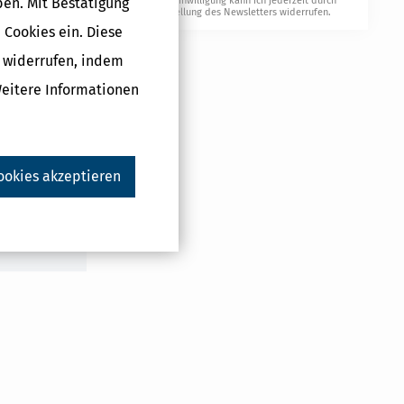
ben. Mit Bestätigung
Meine Einwilligung kann ich jederzeit durch
leistungen.
Abbestellung des Newsletters widerrufen.
 Cookies ein. Diese
d
II" oder
g widerrufen, indem
Weitere Informationen
Druckversion
ookies akzeptieren