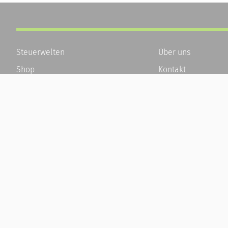
Steuerwelten
Über uns
Shop
Kontakt
Service
Karriere
Newsletter-Anmeldung
Häufige Fragen / F
Alle News
Kundenkonto
Steuererklärung Online
Kundenservice und
Referenz
Vertrag widerrufen