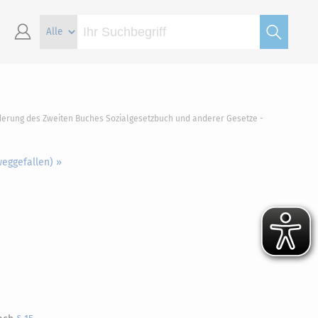
nderung des Zweiten Buches Sozialgesetzbuch und anderer Gesetze -
weggefallen) »