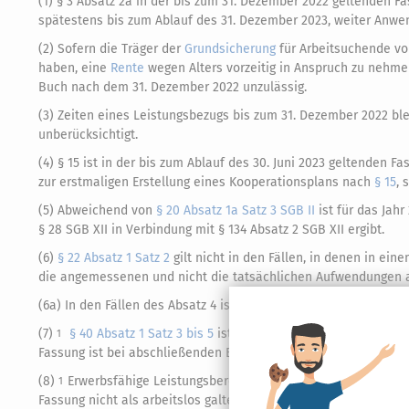
(1)
§ 3 Absatz 2a in der bis zum 31. Dezember 2022 geltenden F
spätestens bis zum Ablauf des 31. Dezember 2023, weiter Anwe
(2) Sofern die Träger der
Grundsicherung
für Arbeitsuchende vo
haben, eine
Rente
wegen Alters vorzeitig in Anspruch zu nehme
Buch nach dem 31. Dezember 2022 unzulässig.
(3) Zeiten eines Leistungsbezugs bis zum 31. Dezember 2022 bl
unberücksichtigt.
(4)
§ 15 ist in der bis zum Ablauf des 30. Juni 2023 geltenden Fa
zur erstmaligen Erstellung eines Kooperationsplans nach
§ 15
, 
(5) Abweichend von
§ 20 Absatz 1a Satz 3 SGB II
ist für das Jahr
§ 28 SGB XII in Verbindung mit § 134 Absatz 2 SGB XII ergibt.
(6)
§ 22 Absatz 1 Satz 2
gilt nicht in den Fällen, in denen in ei
die angemessenen und nicht die tatsächlichen Aufwendungen a
(6a) In den Fällen des Absatz 4
ist § 31 Absatz 1 Nummer 1 in de
(7)
§ 40 Absatz 1 Satz 3 bis 5
ist bei Prüfungen ab dem 1. Jan
1
Fassung ist bei abschließenden Entscheidungen anzuwenden, di
(8)
Erwerbsfähige Leistungsberechtigte, die am 31. Dezember
1
Fassung
nicht als arbeitslos galten, gelten auch weiterhin nich