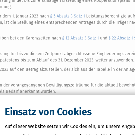
assung
findet bis zur erstmaligen Erstellung eines Kooperationsplans 
ndung.
r dem 1. Januar 2023 nach
§ 5 Absatz 3 Satz 1
Leistungsberechtigte auf
n, ist die Stellung eines entsprechenden Antrages durch die Träger n
eiben bei den Karenzzeiten nach
§ 12 Absatz 3 Satz 1
und
§ 22 Absatz 1 
ssung
für bis zu diesem Zeitpunkt abgeschlossene Eingliederungsvere
spätestens bis zum Ablauf des 31. Dezember 2023, weiter anzuwenden.
 2023 auf den Betrag abzustellen, der sich aus der Tabelle in der Anlag
nem der vorangegangenen Bewilligungszeiträume für die aktuell bewohn
ls Bedarf anerkannt wurden.
r bis zum Ablauf des 30. Juni 2022 geltenden Fassung
weiter anzuwend
Einsatz von Cookies
uar 2023 anzuwenden.
§ 41a Absatz 6 Satz 3
in der ab dem 1. Januar 2
2
e ab dem 1. Januar 2023 getroffen werden.
 2022 aufgrund
von § 53a Absatz 2 in der bis zum 31. Dezember 2022 ge
Auf dieser Website setzen wir Cookies ein, um unsere Angeb
t als arbeitslos, sofern die Voraussetzungen
des § 53a Absatz 2 in der 