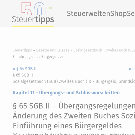
Steuerwelten
Shop
Se
Steuertipps
Gesetze und Erlasse
Sozialgesetzbuch - Zweites Buch (SGB
Einführung eines Bürgergeldes
« § 64 SGB II
« I
§ 65 SGB II
Sozialgesetzbuch (SGB) Zweites Buch (II) - Bürgergeld, Grundsi
Kapitel 11 – Übergangs- und Schlussvorschriften
§ 65 SGB II
– Übergangsregelungen 
Änderung des Zweiten Buches Sozi
Einführung eines Bürgergeldes