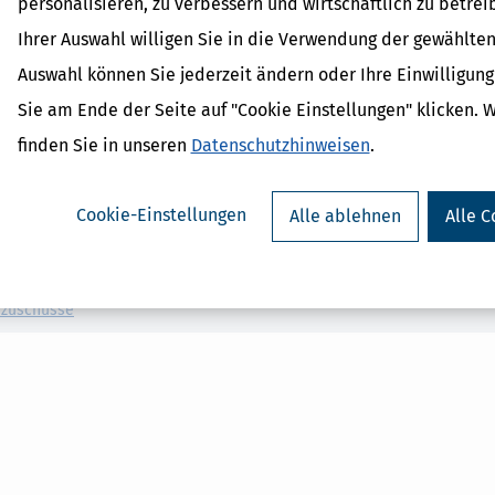
personalisieren, zu verbessern und wirtschaftlich zu betrei
rschrift hat keine Auswirkungen auf die Erbringung von Eingliederungs
Ihrer Auswahl willigen Sie in die Verwendung der gewählten
Behörden für den Begriff Bürgergeld auch der Begriff "
Arbeitslosengel
Auswahl können Sie jederzeit ändern oder Ihre Einwilligun
Sie am Ende der Seite auf "Cookie Einstellungen" klicken. 
finden Sie in unseren
Datenschutzhinweisen
.
 Lexikon-Begriffe
Cookie-Einstellungen
Alle ablehnen
Alle C
ohn
zahlung
eitsprämien
rzuschüsse