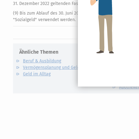
31. Dezember 2022 geltenden Fassung
weiter vorliegen.
Die Vo
2
(9) Bis zum Ablauf des 30. Juni 2023 kann von den zuständigen 
"Sozialgeld" verwendet werden.
Ähnliche Themen
Verwandte
Beruf & Ausbildung
Mindestl
Vermögensplanung und Geldanlage
Abfindung
Geld im Alltag
Abschlags
Anwesenh
Apotheke