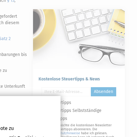
nach
§ 15
,
gefordert
ach diesem
Satz 2
inbarungen bis
e zu
Kostenlose Steuertipps & News
te Unterkunft
Absenden
en.
Steuertipps
Steuertipps Selbstständige
023 geltenden
Geldtipps
Ja, ich möchte die kostenlosen Newsletter
ltenden
ote zu
von Steuertipps abonnieren. Die
Datenschutzhinweise
habe ich gelesen.
bis zum