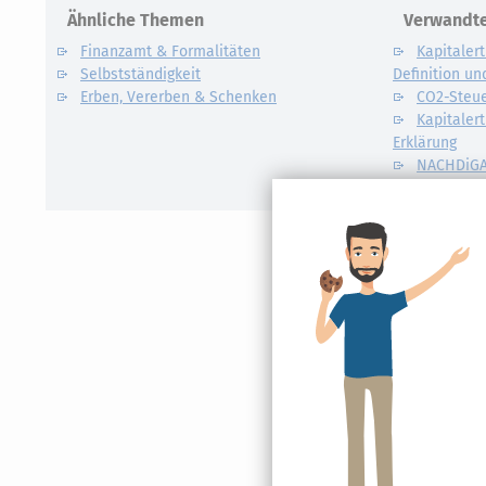
Ähnliche Themen
Verwandte
Finanzamt & Formalitäten
Kapitalert
Selbstständigkeit
Definition un
Erben, Vererben & Schenken
CO2-Steue
Kapitalert
Erklärung
NACHDiG
Kommissi