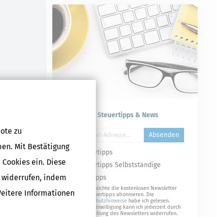
Kostenlose Steuertipps & News
ote zu
Absenden
ben. Mit Bestätigung
Steuertipps
 Cookies ein. Diese
Steuertipps Selbstständige
g widerrufen, indem
Geldtipps
Ja, ich möchte die kostenlosen Newsletter
Weitere Informationen
von Steuertipps abonnieren. Die
Datenschutzhinweise
habe ich gelesen.
Meine Einwilligung kann ich jederzeit durch
Abbestellung des Newsletters widerrufen.