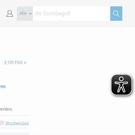
§ 135 FGO »
ens
werden.
Druckversion