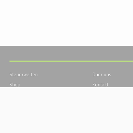
Steuerwelten
Über uns
Shop
Kontakt
Service
Karriere
Newsletter-Anmeldung
Häufige Fragen / F
Alle News
Kundenkonto
Steuererklärung Online
Kundenservice und