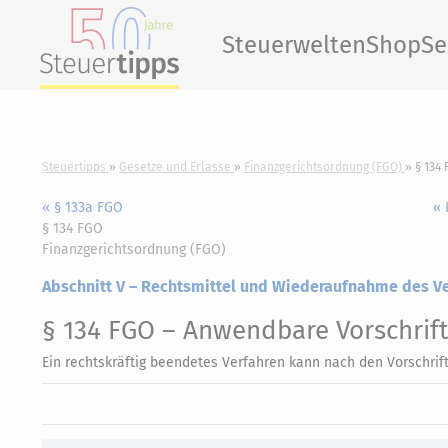
Steuerwelten
Shop
Se
Steuertipps
Gesetze und Erlasse
Finanzgerichtsordnung (FGO)
§ 134
« § 133a FGO
« 
§ 134 FGO
Finanzgerichtsordnung (FGO)
Abschnitt V – Rechtsmittel und Wiederaufnahme des V
§ 134 FGO
– Anwendbare Vorschrift
Ein rechtskräftig beendetes Verfahren kann nach den Vorschri