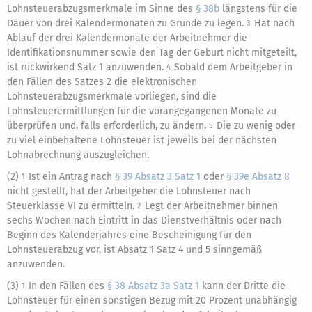
Lohnsteuerabzugsmerkmale im Sinne des
§ 38b
längstens für die
Dauer von drei Kalendermonaten zu Grunde zu legen.
Hat nach
3
Ablauf der drei Kalendermonate der Arbeitnehmer die
Identifikationsnummer sowie den Tag der Geburt nicht mitgeteilt,
ist rückwirkend Satz 1 anzuwenden.
Sobald dem Arbeitgeber in
4
den Fällen des Satzes 2 die elektronischen
Lohnsteuerabzugsmerkmale vorliegen, sind die
Lohnsteuerermittlungen für die vorangegangenen Monate zu
überprüfen und, falls erforderlich, zu ändern.
Die zu wenig oder
5
zu viel einbehaltene Lohnsteuer ist jeweils bei der nächsten
Lohnabrechnung auszugleichen.
(2)
Ist ein Antrag nach
§ 39 Absatz 3 Satz 1
oder
§ 39e Absatz 8
1
nicht gestellt, hat der Arbeitgeber die Lohnsteuer nach
Steuerklasse VI zu ermitteln.
Legt der Arbeitnehmer binnen
2
sechs Wochen nach Eintritt in das Dienstverhältnis oder nach
Beginn des Kalenderjahres eine Bescheinigung für den
Lohnsteuerabzug vor, ist Absatz 1 Satz 4 und 5 sinngemäß
anzuwenden.
(3)
In den Fällen des
§ 38 Absatz 3a Satz 1
kann der Dritte die
1
Lohnsteuer für einen sonstigen Bezug mit 20 Prozent unabhängig