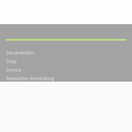
Steuerwelten
Shop
Service
Newsletter-Anmeldung
Alle News
Steuererklärung Online
Referenz
Über uns
Kontakt