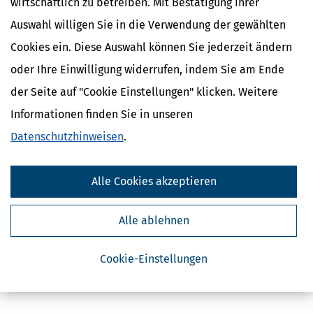
wirtschaftlich zu betreiben. Mit Bestätigung Ihrer
Auswahl willigen Sie in die Verwendung der gewählten
Cookies ein. Diese Auswahl können Sie jederzeit ändern
oder Ihre Einwilligung widerrufen, indem Sie am Ende
der Seite auf "Cookie Einstellungen" klicken. Weitere
Kostenlose Steuertipps & News
Informationen finden Sie in unseren
Absenden
Datenschutzhinweisen
.
Steuertipps
Steuertipps Selbstständige
Alle Cookies akzeptieren
Geldtipps
Ja, ich möchte die kostenlosen Newsletter
von Steuertipps abonnieren. Die
Alle ablehnen
Datenschutzhinweise
habe ich gelesen.
Meine Einwilligung kann ich jederzeit durch
Abbestellung des Newsletters widerrufen.
Cookie-Einstellungen