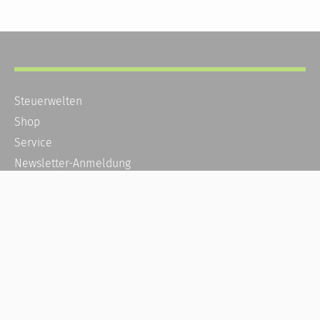
Steuerwelten
Shop
Service
Newsletter-Anmeldung
Alle News
Steuererklärung Online
Referenz
Über uns
Kontakt
Karriere
Häufige Fragen / FAQ