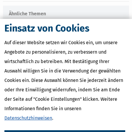
Ähnliche Themen
Eltern, Familie & Ehe
Einsatz von Cookies
Krankheit, Betreuung & Pflege
Auf dieser Website setzen wir Cookies ein, um unsere
Verwandte Lexikon-Begriffe
Care Arbeit
Angebote zu personalisieren, zu verbessern und
ElterngeldPlus
wirtschaftlich zu betreiben. Mit Bestätigung Ihrer
Unterhaltshöchstbetrag
Kindesunterhalt
Auswahl willigen Sie in die Verwendung der gewählten
Auslandskinder
Cookies ein. Diese Auswahl können Sie jederzeit ändern
oder Ihre Einwilligung widerrufen, indem Sie am Ende
der Seite auf "Cookie Einstellungen" klicken. Weitere
Informationen finden Sie in unseren
Datenschutzhinweisen
.