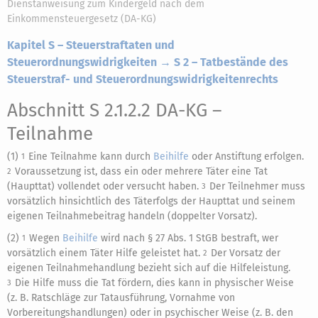
Dienstanweisung zum Kindergeld nach dem
Einkommensteuergesetz (DA-KG)
Kapitel S – Steuerstraftaten und
Steuerordnungswidrigkeiten → S 2 – Tatbestände des
Steuerstraf- und Steuerordnungswidrigkeitenrechts
Abschnitt S 2.1.2.2 DA-KG
–
Teilnahme
(1)
Eine Teilnahme kann durch
Beihilfe
oder Anstiftung erfolgen.
1
Voraussetzung ist, dass ein oder mehrere Täter eine Tat
2
(Haupttat) vollendet oder versucht haben.
Der Teilnehmer muss
3
vorsätzlich hinsichtlich des Täterfolgs der Haupttat und seinem
eigenen Teilnahmebeitrag handeln (doppelter Vorsatz).
(2)
Wegen
Beihilfe
wird nach § 27 Abs. 1 StGB bestraft, wer
1
vorsätzlich einem Täter Hilfe geleistet hat.
Der Vorsatz der
2
eigenen Teilnahmehandlung bezieht sich auf die Hilfeleistung.
Die Hilfe muss die Tat fördern, dies kann in physischer Weise
3
(z. B. Ratschläge zur Tatausführung, Vornahme von
Vorbereitungshandlungen) oder in psychischer Weise (z. B. den