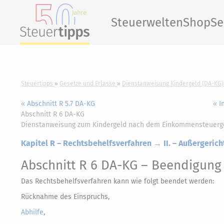
Steuerwelten
Shop
Se
Steuertipps
Gesetze und Erlasse
Dienstanweisung Kindergeld (DA-KG)
« Abschnitt R 5.7 DA-KG
« I
Abschnitt R 6 DA-KG
Dienstanweisung zum Kindergeld nach dem Einkommensteuerg
Kapitel R – Rechtsbehelfsverfahren → II. – Außergeric
Abschnitt R 6 DA-KG
– Beendigung 
Das Rechtsbehelfsverfahren kann wie folgt beendet werden:
Rücknahme des Einspruchs,
Abhilfe
,