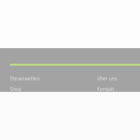
Steuerwelten
Über uns
Shop
Kontakt
Service
Karriere
Newsletter-Anmeldung
Häufige Fragen / F
Alle News
Kundenkonto
Steuererklärung Online
Kundenservice und