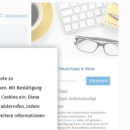
Druckversion
Kostenlose Steuertipps & News
ote zu
Absenden
ben. Mit Bestätigung
Steuertipps
 Cookies ein. Diese
Steuertipps Selbstständige
g widerrufen, indem
Geldtipps
Ja, ich möchte die kostenlosen Newsletter
Weitere Informationen
von Steuertipps abonnieren. Die
Datenschutzhinweise
habe ich gelesen.
Meine Einwilligung kann ich jederzeit durch
Abbestellung des Newsletters widerrufen.