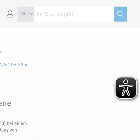
el
A 14.1 DA-KG »
ene
nd) bei einem
hlung von