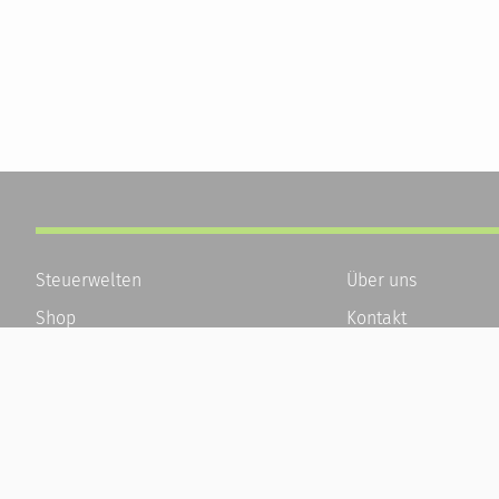
Steuerwelten
Über uns
Shop
Kontakt
Service
Karriere
Newsletter-Anmeldung
Häufige Fragen / F
Alle News
Kundenkonto
Steuererklärung Online
Kundenservice und