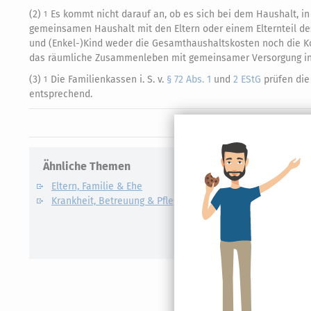
(2)
Es kommt nicht darauf an, ob es sich bei dem Haushalt, in
1
gemeinsamen Haushalt mit den Eltern oder einem Elternteil de
und (Enkel-)Kind weder die Gesamthaushaltskosten noch die Ko
das räumliche Zusammenleben mit gemeinsamer Versorgung in
(3)
Die Familienkassen i. S. v.
§ 72 Abs. 1
und
2 EStG
prüfen die
1
entsprechend.
Ähnliche Themen
Verwandte
Eltern, Familie & Ehe
Care Arbe
Krankheit, Betreuung & Pflege
Elterngel
Unterhalt
Kindesunt
Auslandsk