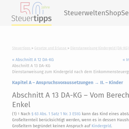
Steuerwelten
Shop
Se
Steuertipps
Gesetze und Erlasse
Dienstanweisung Kindergeld (DA-KG)
« Abschnitt A 12 DA-KG
« I
Abschnitt A 13 DA-KG
Dienstanweisung zum Kindergeld nach dem Einkommensteuerg
Kapitel A – Anspruchsvoraussetzungen → II. – Kinder
Abschnitt A 13 DA-KG
– Vom Berech
Enkel
(1)
Nach
§ 63 Abs. 1 Satz 1 Nr. 3 EStG
kann das Kind eines abs
1
Großelternteil berücksichtigt werden, wenn es in dessen Haush
Großeltern begründet keinen Anspruch auf
Kindergeld
.