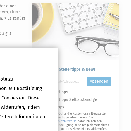
der einen
ern, Eltern
en.
Es genügt
3
 3 gilt
Druckversion
Kostenlose Steuertipps & News
ote zu
Absenden
ben. Mit Bestätigung
Steuertipps
 Cookies ein. Diese
Steuertipps Selbstständige
g widerrufen, indem
Geldtipps
Ja, ich möchte die kostenlosen Newsletter
Weitere Informationen
von Steuertipps abonnieren. Die
Datenschutzhinweise
habe ich gelesen.
Meine Einwilligung kann ich jederzeit durch
Abbestellung des Newsletters widerrufen.