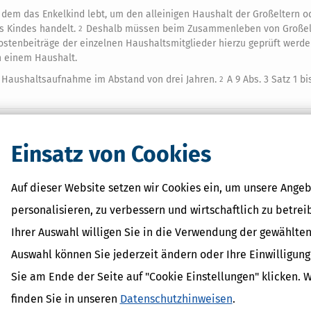
 dem das Enkelkind lebt, um den alleinigen Haushalt der Großeltern o
s Kindes handelt.
Deshalb müssen beim Zusammenleben von Großelt
2
stenbeiträge der einzelnen Haushaltsmitglieder hierzu geprüft werd
 einem Haushalt.
 Haushaltsaufnahme im Abstand von drei Jahren.
A 9 Abs. 3 Satz 1 bis
2
Einsatz von Cookies
 Lexikon-Begriffe
it
Auf dieser Website setzen wir Cookies ein, um unsere Angeb
dPlus
personalisieren, zu verbessern und wirtschaftlich zu betrei
shöchstbetrag
erhalt
Ihrer Auswahl willigen Sie in die Verwendung der gewählten
inder
Auswahl können Sie jederzeit ändern oder Ihre Einwilligun
Sie am Ende der Seite auf "Cookie Einstellungen" klicken. 
finden Sie in unseren
Datenschutzhinweisen
.