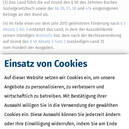
(3) Das Land führt die auf Grund des § 50 des Zehnten Buches
Sozialgesetzbuch sowie der
§§ 20
,
37
,
38
und
47a
eingezogenen
Beträge an den Bund ab.
(4) Im Falle einer vor dem Jahr 2015 geleisteten Förderung nach
§ 5
Absatz 2 bis 5
erstattet das Land, in dem der Auszubildende
seinen ständigen
Wohnsitz
hat, dem nach der Rechtsverordnung
auf Grund des
§ 45 Absatz 4 Satz 2
zuständigen Land 35
vom Hundert der Ausgaben.
Einsatz von Cookies
Auf dieser Website setzen wir Cookies ein, um unsere
Ähnliche Themen
Angebote zu personalisieren, zu verbessern und
Beruf & Ausbildung
Vermögensplanung und Geldanlage
wirtschaftlich zu betreiben. Mit Bestätigung Ihrer
Geld im Alltag
Auswahl willigen Sie in die Verwendung der gewählten
Verwandte Lexikon-Begriffe
Cookies ein. Diese Auswahl können Sie jederzeit ändern
Mindestlohn
oder Ihre Einwilligung widerrufen, indem Sie am Ende
Abfindung