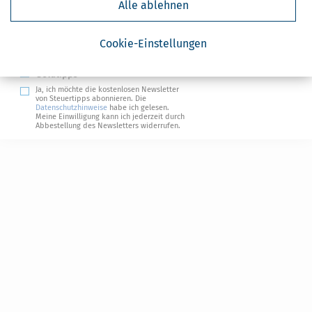
Alle ablehnen
Absenden
Steuertipps
Cookie-Einstellungen
Steuertipps Selbstständige
Geldtipps
Ja, ich möchte die kostenlosen Newsletter
von Steuertipps abonnieren. Die
Datenschutzhinweise
habe ich gelesen.
Meine Einwilligung kann ich jederzeit durch
Abbestellung des Newsletters widerrufen.