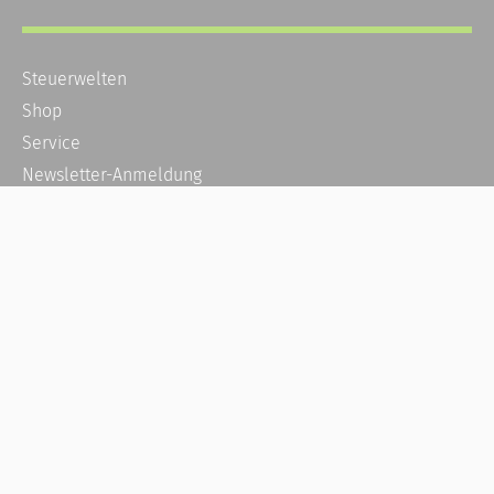
Steuerwelten
Shop
Service
Newsletter-Anmeldung
Alle News
Steuererklärung Online
Referenz
Über uns
Kontakt
Karriere
Häufige Fragen / FAQ
Kundenkonto
Kundenservice und Support