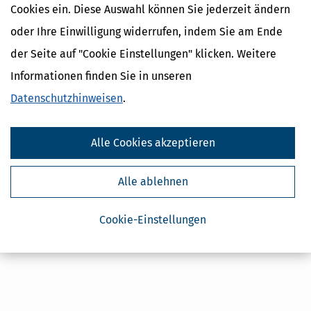
Cookies ein. Diese Auswahl können Sie jederzeit ändern
Kostenlose Steuertipps & News
oder Ihre Einwilligung widerrufen, indem Sie am Ende
der Seite auf "Cookie Einstellungen" klicken. Weitere
Absenden
Informationen finden Sie in unseren
Steuertipps
Datenschutzhinweisen
.
Steuertipps Selbstständige
Geldtipps
Ja, ich möchte die kostenlosen Newsletter
von Steuertipps abonnieren. Die
Alle Cookies akzeptieren
Datenschutzhinweise
habe ich gelesen.
Meine Einwilligung kann ich jederzeit durch
Abbestellung des Newsletters widerrufen.
Alle ablehnen
Cookie-Einstellungen