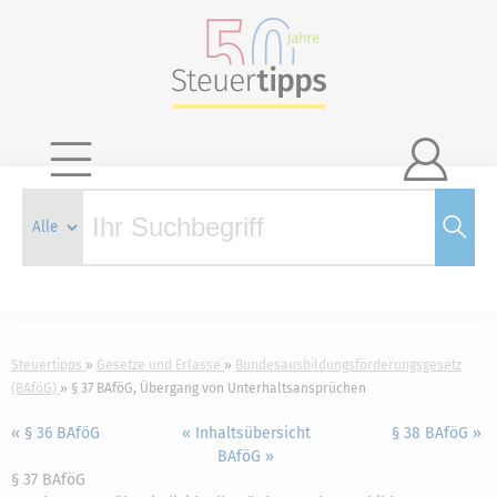

Steuertipps
Gesetze und Erlasse
Bundesausbildungsförderungsgesetz
(BAföG)
§ 37 BAföG, Übergang von Unterhaltsansprüchen
« § 36 BAföG
« Inhaltsübersicht
§ 38 BAföG »
BAföG »
§ 37 BAföG