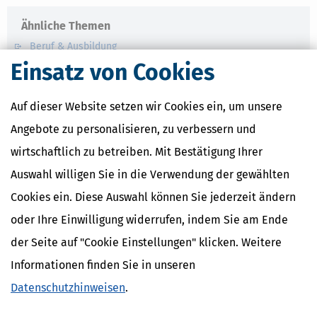
Ähnliche Themen
Beruf & Ausbildung
Vermögensplanung und Geldanlage
Einsatz von Cookies
Geld im Alltag
Auf dieser Website setzen wir Cookies ein, um unsere
Verwandte Lexikon-Begriffe
Angebote zu personalisieren, zu verbessern und
Mindestlohn
Abfindung
wirtschaftlich zu betreiben. Mit Bestätigung Ihrer
Abschlagszahlung
Auswahl willigen Sie in die Verwendung der gewählten
Anwesenheitsprämien
Apothekerzuschüsse
Cookies ein. Diese Auswahl können Sie jederzeit ändern
oder Ihre Einwilligung widerrufen, indem Sie am Ende
der Seite auf "Cookie Einstellungen" klicken. Weitere
Informationen finden Sie in unseren
Datenschutzhinweisen
.