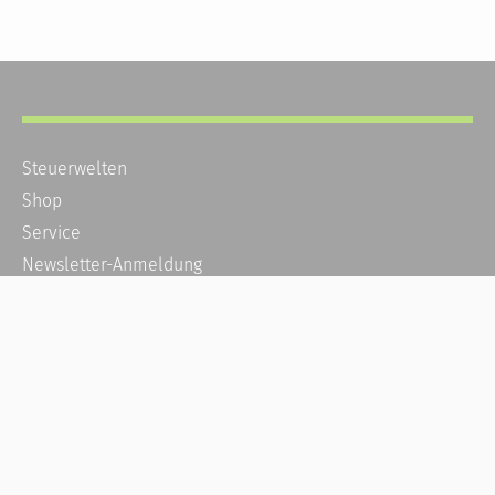
Steuerwelten
Shop
Service
Newsletter-Anmeldung
Alle News
Steuererklärung Online
Referenz
Über uns
Kontakt
Karriere