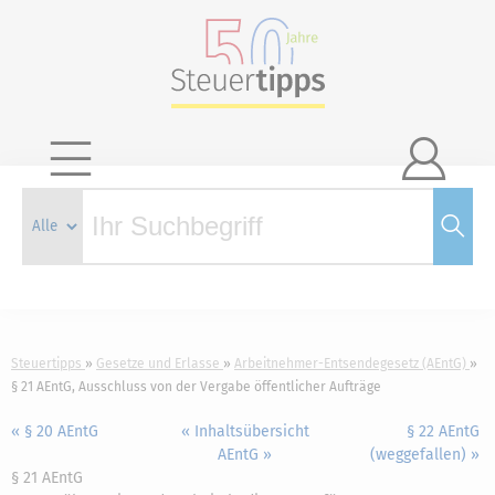

Steuertipps
Gesetze und Erlasse
Arbeitnehmer-Entsendegesetz (AEntG)
§ 21 AEntG, Ausschluss von der Vergabe öffentlicher Aufträge
« § 20 AEntG
« Inhaltsübersicht
§ 22 AEntG
AEntG »
(weggefallen) »
§ 21 AEntG