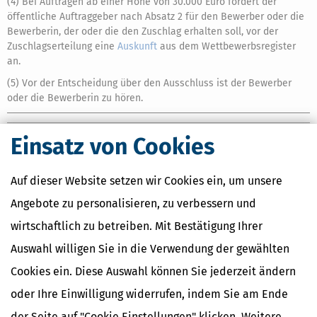
(4) Bei Aufträgen ab einer Höhe von 30.000 Euro fordert der
öffentliche Auftraggeber nach Absatz 2 für den Bewerber oder die
Bewerberin, der oder die den Zuschlag erhalten soll, vor der
Zuschlagserteilung eine
Auskunft
aus dem Wettbewerbsregister
an.
(5) Vor der Entscheidung über den Ausschluss ist der Bewerber
oder die Bewerberin zu hören.
Einsatz von Cookies
Ähnliche Themen
Auf dieser Website setzen wir Cookies ein, um unsere
Beruf & Ausbildung
Angebote zu personalisieren, zu verbessern und
Vermögensplanung und Geldanlage
wirtschaftlich zu betreiben. Mit Bestätigung Ihrer
Geld im Alltag
Auswahl willigen Sie in die Verwendung der gewählten
Verwandte Lexikon-Begriffe
Cookies ein. Diese Auswahl können Sie jederzeit ändern
Mindestlohn
oder Ihre Einwilligung widerrufen, indem Sie am Ende
Abfindung
Abschlagszahlung
der Seite auf "Cookie Einstellungen" klicken. Weitere