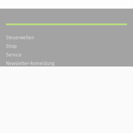
Steuerwelten
Shop
Service
Newsletter-Anmeldung
Alle News
Steuererklärung Online
Referenz
Über uns
Kontakt
Karriere
Häufige Fragen / FAQ