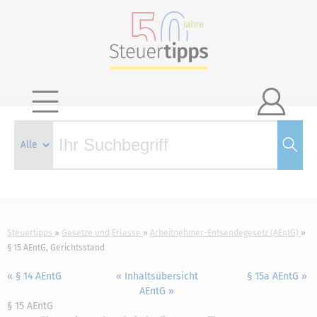

Steuertipps
Gesetze und Erlasse
Arbeitnehmer-Entsendegesetz (AEntG)
§ 15 AEntG, Gerichtsstand
« § 14 AEntG
« Inhaltsübersicht
§ 15a AEntG »
AEntG »
§ 15 AEntG