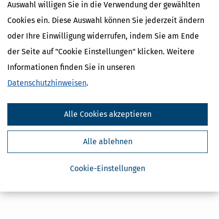
Auswahl willigen Sie in die Verwendung der gewählten
Cookies ein. Diese Auswahl können Sie jederzeit ändern
oder Ihre Einwilligung widerrufen, indem Sie am Ende
Kostenlose Steuertipps & News
der Seite auf "Cookie Einstellungen" klicken. Weitere
Absenden
Informationen finden Sie in unseren
Datenschutzhinweisen
.
Steuertipps
Steuertipps Selbstständige
Geldtipps
Alle Cookies akzeptieren
Ja, ich möchte die kostenlosen Newsletter
von Steuertipps abonnieren. Die
Datenschutzhinweise
habe ich gelesen.
Meine Einwilligung kann ich jederzeit durch
Alle ablehnen
Abbestellung des Newsletters widerrufen.
Cookie-Einstellungen