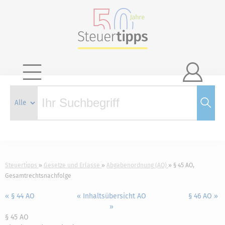

Steuertipps
Gesetze und Erlasse
Abgabenordnung (AO)
§ 45 AO,
Gesamtrechtsnachfolge
« § 44 AO
« Inhaltsübersicht AO
§ 46 AO »
»
§ 45 AO