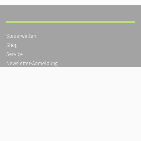
Steuerwelten
Shop
Service
Newsletter-Anmeldung
Alle News
Steuererklärung Online
Referenz
Über uns
Kontakt
Karriere
Häufige Fragen / FAQ