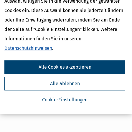
Auswahl willigen Sie in die Verwendung der gewählten
Cookies ein. Diese Auswahl können Sie jederzeit ändern
oder Ihre Einwilligung widerrufen, indem Sie am Ende
Kostenlose Steuertipps & News
der Seite auf "Cookie Einstellungen" klicken. Weitere
Absenden
Informationen finden Sie in unseren
Steuertipps
Datenschutzhinweisen
.
Steuertipps Selbstständige
Geldtipps
Alle Cookies akzeptieren
Ja, ich möchte die kostenlosen Newsletter
von Steuertipps abonnieren. Die
Datenschutzhinweise
habe ich gelesen.
Meine Einwilligung kann ich jederzeit durch
Alle ablehnen
Abbestellung des Newsletters widerrufen.
Cookie-Einstellungen