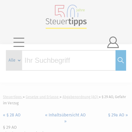

Steuertipps
Gesetze und Erlasse
Abgabenordnung (AO)
§ 29 AO, Gefahr
im Verzug
« § 28 AO
« Inhaltsübersicht AO
§ 29a AO »
»
§ 29 AO