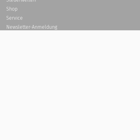
Shop
Service
Newsletter-Anmeldung
Alle News
Steuererklärung Online
Referenz
Über uns
Kontakt
Karriere
Häufige Fragen / FAQ
Kundenkonto
Kundenservice und Support
Vertrag widerrufen
Impressum