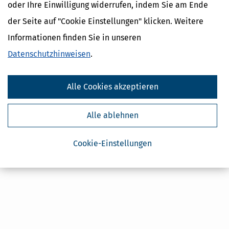
Absenden
oder Ihre Einwilligung widerrufen, indem Sie am Ende
der Seite auf "Cookie Einstellungen" klicken. Weitere
Steuertipps
Steuertipps Selbstständige
Informationen finden Sie in unseren
Geldtipps
Datenschutzhinweisen
.
Ja, ich möchte die kostenlosen Newsletter
von Steuertipps abonnieren. Die
Datenschutzhinweise
habe ich gelesen.
Meine Einwilligung kann ich jederzeit durch
Alle Cookies akzeptieren
Abbestellung des Newsletters widerrufen.
Alle ablehnen
Cookie-Einstellungen