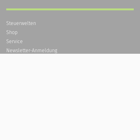
Steuerwelten
Shop
Service
Newsletter-Anmeldung
Alle News
Steuererklärung Online
Referenz
Über uns
Kontakt
Karriere
Häufige Fragen / FAQ
Kundenkonto
Kundenservice und Support