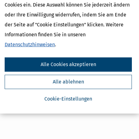
Cookies ein. Diese Auswahl können Sie jederzeit ändern
Kostenlose Steuertipps & News
oder Ihre Einwilligung widerrufen, indem Sie am Ende
der Seite auf "Cookie Einstellungen" klicken. Weitere
Absenden
Informationen finden Sie in unseren
Steuertipps
Datenschutzhinweisen
.
Steuertipps Selbstständige
Geldtipps
Ja, ich möchte die kostenlosen Newsletter
Alle Cookies akzeptieren
von Steuertipps abonnieren. Die
Datenschutzhinweise
habe ich gelesen.
Meine Einwilligung kann ich jederzeit durch
Abbestellung des Newsletters widerrufen.
Alle ablehnen
Cookie-Einstellungen