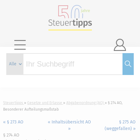

Steuertipps
Gesetze und Erlasse
Abgabenordnung (AO)
§ 274 AO,
Besonderer Aufteilungsmaßstab
« § 273 AO
« Inhaltsübersicht AO
§ 275 AO
»
(weggefallen) »
§ 274 AO