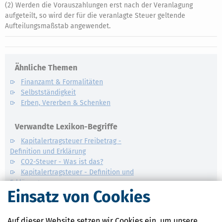
(2) Werden die Vorauszahlungen erst nach der Veranlagung
aufgeteilt, so wird der für die veranlagte Steuer geltende
Aufteilungsmaßstab angewendet.
Ähnliche Themen
Finanzamt & Formalitäten
Selbstständigkeit
Erben, Vererben & Schenken
Verwandte Lexikon-Begriffe
Kapitalertragsteuer Freibetrag -
Definition und Erklärung
CO2-Steuer - Was ist das?
Kapitalertragsteuer - Definition und
Erklärung
Einsatz von Cookies
NACHDiGAL
Kommission
Auf dieser Website setzen wir Cookies ein, um unsere