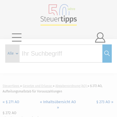

Steuertipps
Gesetze und Erlasse
Abgabenordnung (AO)
§ 272 AO,
Aufteilungsmaßstab für Vorauszahlungen
« § 271 AO
« Inhaltsübersicht AO
§ 273 AO »
»
§ 272 AO