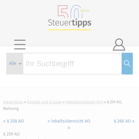

Steuertipps
Gesetze und Erlasse
Abgabenordnung (AO)
§ 259 AO,
Mahnung
« § 258 AO
« Inhaltsübersicht AO
§ 260 AO »
»
§ 259 AO