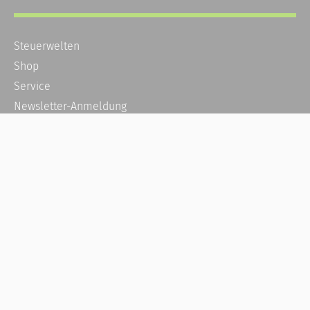
Steuerwelten
Shop
Service
Newsletter-Anmeldung
Alle News
Steuererklärung Online
Referenz
Über uns
Kontakt
Karriere
Häufige Fragen / FAQ
Kundenkonto
Kundenservice und Support