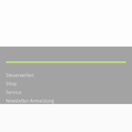
Steuerwelten
Shop
Service
Newsletter-Anmeldung
Alle News
Steuererklärung Online
Referenz