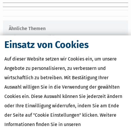
Ähnliche Themen
Finanzamt & Formalitäten
Einsatz von Cookies
Selbstständigkeit
Erben, Vererben & Schenken
Auf dieser Website setzen wir Cookies ein, um unsere
Verwandte Lexikon-Begriffe
Angebote zu personalisieren, zu verbessern und
Kapitalertragsteuer Freibetrag -
wirtschaftlich zu betreiben. Mit Bestätigung Ihrer
Definition und Erklärung
CO2-Steuer - Was ist das?
Auswahl willigen Sie in die Verwendung der gewählten
Kapitalertragsteuer - Definition und
Cookies ein. Diese Auswahl können Sie jederzeit ändern
Erklärung
NACHDiGAL
oder Ihre Einwilligung widerrufen, indem Sie am Ende
Kommission
der Seite auf "Cookie Einstellungen" klicken. Weitere
Informationen finden Sie in unseren