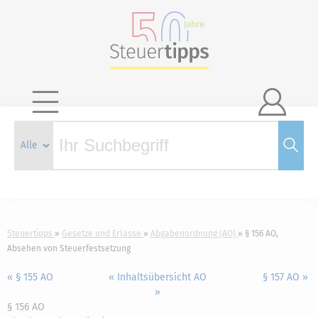

Steuertipps
Gesetze und Erlasse
Abgabenordnung (AO)
§ 156 AO,
Absehen von Steuerfestsetzung
« § 155 AO
« Inhaltsübersicht AO
§ 157 AO »
»
§ 156 AO