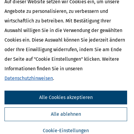
verwendet werden.
Bei der Übermittlung der länderbezogenen
2
Auf dieser Website setzen wir Cookies ein, um unsere
Berichte durch das Bundeszentralamt für Steuern gemäß
§ 138a
Angebote zu personalisieren, zu verbessern und
Absatz 7 Satz 1 bis 3
findet keine Anhörung der Beteiligten statt.
wirtschaftlich zu betreiben. Mit Bestätigung Ihrer
Auswahl willigen Sie in die Verwendung der gewählten
Cookies ein. Diese Auswahl können Sie jederzeit ändern
Ähnliche Themen
oder Ihre Einwilligung widerrufen, indem Sie am Ende
Finanzamt & Formalitäten
der Seite auf "Cookie Einstellungen" klicken. Weitere
Selbstständigkeit
Erben, Vererben & Schenken
Informationen finden Sie in unseren
Datenschutzhinweisen
.
Verwandte Lexikon-Begriffe
Kapitalertragsteuer Freibetrag -
Definition und Erklärung
Alle Cookies akzeptieren
CO2-Steuer - Was ist das?
Kapitalertragsteuer - Definition und
Alle ablehnen
Erklärung
NACHDiGAL
Kommission
Cookie-Einstellungen