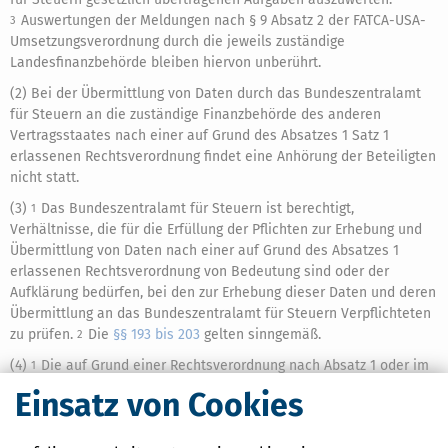
Auswertungen der Meldungen nach § 9 Absatz 2 der FATCA-USA-
3
Umsetzungsverordnung durch die jeweils zuständige
Landesfinanzbehörde bleiben hiervon unberührt.
(2) Bei der Übermittlung von Daten durch das Bundeszentralamt
für Steuern an die zuständige Finanzbehörde des anderen
Vertragsstaates nach einer auf Grund des Absatzes 1 Satz 1
erlassenen Rechtsverordnung findet eine Anhörung der Beteiligten
nicht statt.
(3)
Das Bundeszentralamt für Steuern ist berechtigt,
1
Verhältnisse, die für die Erfüllung der Pflichten zur Erhebung und
Übermittlung von Daten nach einer auf Grund des Absatzes 1
erlassenen Rechtsverordnung von Bedeutung sind oder der
Aufklärung bedürfen, bei den zur Erhebung dieser Daten und deren
Übermittlung an das Bundeszentralamt für Steuern Verpflichteten
zu prüfen.
Die
§§ 193 bis 203
gelten sinngemäß.
2
(4)
Die auf Grund einer Rechtsverordnung nach Absatz 1 oder im
1
Rahmen einer Prüfung nach Absatz 3 vom Bundeszentralamt für
Einsatz von Cookies
Steuern erhobenen Daten dürfen nur für die in den zugrunde
liegenden völkerrechtlichen Vereinbarungen festgelegten Zwecke