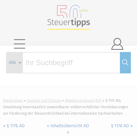

Steuertipps
Gesetze und Erlasse
Abgabenordnung (AO)
§ 117c AO,
Umsetzung innerstaatlich anwendbarer völkerrechtlicher Vereinbarungen
zur Förderung der Steuerehrlichkeit bei internationalen Sachverhalten
« § 117b AO
« Inhaltsübersicht AO
§ 117d AO »
»