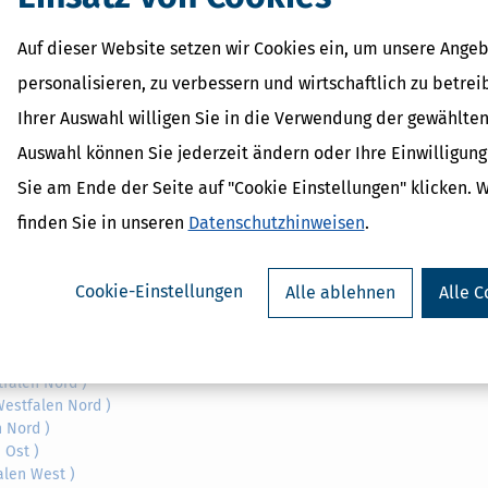
Nord )
n-Westfalen West )
Auf dieser Website setzen wir Cookies ein, um unsere Angeb
en Ost )
personalisieren, zu verbessern und wirtschaftlich zu betrei
n Nord )
West )
Ihrer Auswahl willigen Sie in die Verwendung der gewählten
West )
Auswahl können Sie jederzeit ändern oder Ihre Einwilligun
en Nord )
n Ost )
Sie am Ende der Seite auf "Cookie Einstellungen" klicken. 
len Ost )
finden Sie in unseren
Datenschutzhinweisen
.
alen West )
n Ost )
n Ost )
Cookie-Einstellungen
Alle ablehnen
Alle C
est )
n West )
len Ost )
n-Westfalen West )
falen Nord )
estfalen Nord )
 Nord )
 Ost )
alen West )