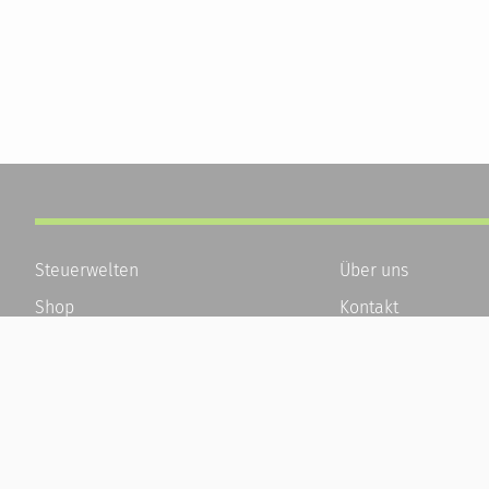
Steuerwelten
Über uns
Shop
Kontakt
Service
Karriere
Newsletter-Anmeldung
Häufige Fragen / F
Alle News
Kundenkonto
Steuererklärung Online
Kundenservice und