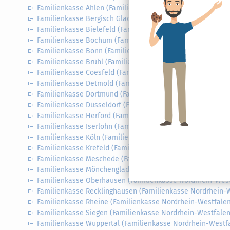
Familienkasse Ahlen (Familienkasse Nordrhein-Westfalen 
Familienkasse Bergisch Gladbach (Familienkasse Nordrhei
Familienkasse Bielefeld (Familienkasse Nordrhein-Westfal
Familienkasse Bochum (Familienkasse Nordrhein-Westfale
Familienkasse Bonn (Familienkasse Nordrhein-Westfalen 
Familienkasse Brühl (Familienkasse Nordrhein-Westfalen 
Familienkasse Coesfeld (Familienkasse Nordrhein-Westfal
Familienkasse Detmold (Familienkasse Nordrhein-Westfale
Familienkasse Dortmund (Familienkasse Nordrhein-Westfa
Familienkasse Düsseldorf (Familienkasse Nordrhein-Westf
Familienkasse Herford (Familienkasse Nordrhein-Westfale
Familienkasse Iserlohn (Familienkasse Nordrhein-Westfale
Familienkasse Köln (Familienkasse Nordrhein-Westfalen W
Familienkasse Krefeld (Familienkasse Nordrhein-Westfale
Familienkasse Meschede (Familienkasse Nordrhein-Westfa
Familienkasse Mönchengladbach (Familienkasse Nordrhei
Familienkasse Oberhausen (Familienkasse Nordrhein-West
Familienkasse Recklinghausen (Familienkasse Nordrhein-W
Familienkasse Rheine (Familienkasse Nordrhein-Westfalen
Familienkasse Siegen (Familienkasse Nordrhein-Westfalen
Familienkasse Wuppertal (Familienkasse Nordrhein-Westf