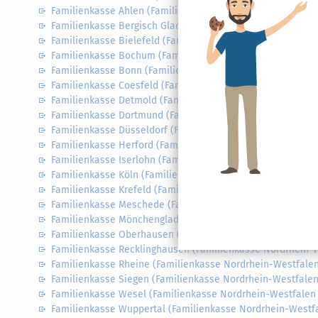
Familienkasse Ahlen (Familienkasse Nordrhein-Westfalen 
Familienkasse Bergisch Gladbach (Familienkasse Nordrhei
Familienkasse Bielefeld (Familienkasse Nordrhein-Westfal
Familienkasse Bochum (Familienkasse Nordrhein-Westfale
Familienkasse Bonn (Familienkasse Nordrhein-Westfalen 
Familienkasse Coesfeld (Familienkasse Nordrhein-Westfal
Familienkasse Detmold (Familienkasse Nordrhein-Westfale
Familienkasse Dortmund (Familienkasse Nordrhein-Westfa
Familienkasse Düsseldorf (Familienkasse Nordrhein-Westf
Familienkasse Herford (Familienkasse Nordrhein-Westfale
Familienkasse Iserlohn (Familienkasse Nordrhein-Westfale
Familienkasse Köln (Familienkasse Nordrhein-Westfalen W
Familienkasse Krefeld (Familienkasse Nordrhein-Westfale
Familienkasse Meschede (Familienkasse Nordrhein-Westfa
Familienkasse Mönchengladbach (Familienkasse Nordrhei
Familienkasse Oberhausen (Familienkasse Nordrhein-West
Familienkasse Recklinghausen (Familienkasse Nordrhein-W
Familienkasse Rheine (Familienkasse Nordrhein-Westfalen
Familienkasse Siegen (Familienkasse Nordrhein-Westfalen
Familienkasse Wesel (Familienkasse Nordrhein-Westfalen 
Familienkasse Wuppertal (Familienkasse Nordrhein-Westf