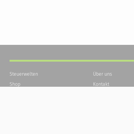
Steuerwelten
Über uns
Shop
Kontakt
Service
Karriere
Newsletter-Anmeldung
Häufige Fragen / F
Alle News
Kundenkonto
Steuererklärung Online
Kundenservice und