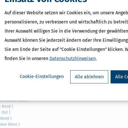
Nord )
n-Westfalen West )
Auf dieser Website setzen wir Cookies ein, um unsere Angeb
en Ost )
personalisieren, zu verbessern und wirtschaftlich zu betrei
n Nord )
West )
Ihrer Auswahl willigen Sie in die Verwendung der gewählten
en Nord )
Auswahl können Sie jederzeit ändern oder Ihre Einwilligun
n Ost )
len Ost )
Sie am Ende der Seite auf "Cookie Einstellungen" klicken. 
alen West )
finden Sie in unseren
Datenschutzhinweisen
.
n Ost )
n Ost )
est )
Cookie-Einstellungen
Alle ablehnen
Alle C
n West )
len Ost )
n-Westfalen West )
falen Nord )
estfalen Nord )
 Nord )
 Ost )
Nord )
alen West )