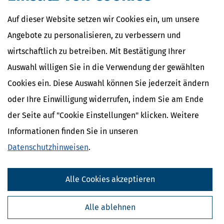
West )
Familienkasse Meschede (Familienkasse Nordrhein-
Auf dieser Website setzen wir Cookies ein, um unsere
Westfalen Ost )
Angebote zu personalisieren, zu verbessern und
Familienkasse Mönchengladbach (Familienkasse Nordrhein-
Westfalen West )
wirtschaftlich zu betreiben. Mit Bestätigung Ihrer
Familienkasse Oberhausen (Familienkasse Nordrhein-
Auswahl willigen Sie in die Verwendung der gewählten
Westfalen Nord )
Familienkasse Recklinghausen (Familienkasse Nordrhein-
Cookies ein. Diese Auswahl können Sie jederzeit ändern
Westfalen Nord )
Familienkasse Rheine (Familienkasse Nordrhein-Westfalen
oder Ihre Einwilligung widerrufen, indem Sie am Ende
Nord )
der Seite auf "Cookie Einstellungen" klicken. Weitere
Familienkasse Siegen (Familienkasse Nordrhein-Westfalen
Ost )
Informationen finden Sie in unseren
Familienkasse Wesel (Familienkasse Nordrhein-Westfalen
Datenschutzhinweisen
.
Nord )
Familienkasse Wuppertal (Familienkasse Nordrhein-
Westfalen West )
Alle Cookies akzeptieren
Alle ablehnen