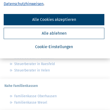
Datenschutzhinweisen
.
Finanzamt - Infos
Finanzämter in Deutschland
Alle Cookies akzeptieren
Finanzämter in Nordrhein-Westfalen
Alle ablehnen
Nahe Steuerberater
Cookie-Einstellungen
Steuerberater in Heiden
Steuerberater in Südlohn
Steuerberater in Raesfeld
Steuerberater in Velen
Nahe Familienkassen
Familienkasse Oberhausen
Familienkasse Wesel