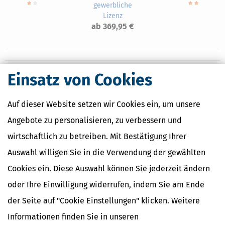
gewerbliche
Lizenz
ab 369,95 €
Einsatz von Cookies
Nahe Finanzämter
Auf dieser Website setzen wir Cookies ein, um unsere
Finanzamt Bottrop
Finanzamt Dinslaken
Angebote zu personalisieren, zu verbessern und
Finanzamt Oberhausen-Nord
wirtschaftlich zu betreiben. Mit Bestätigung Ihrer
Finanzamt Oberhausen-Süd
Finanzamt Wesel
Auswahl willigen Sie in die Verwendung der gewählten
Cookies ein. Diese Auswahl können Sie jederzeit ändern
oder Ihre Einwilligung widerrufen, indem Sie am Ende
Finanzamtsuche
der Seite auf "Cookie Einstellungen" klicken. Weitere
Suchen
Informationen finden Sie in unseren