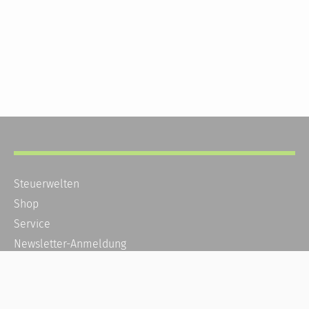
Steuerwelten
Shop
Service
Newsletter-Anmeldung
Alle News
Steuererklärung Online
Referenz