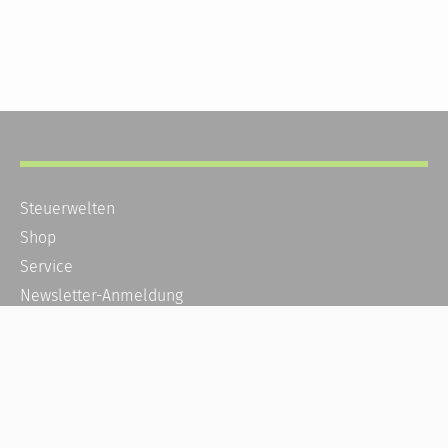
Steuerwelten
Shop
Service
Newsletter-Anmeldung
Alle News
Steuererklärung Online
Referenz
Über uns