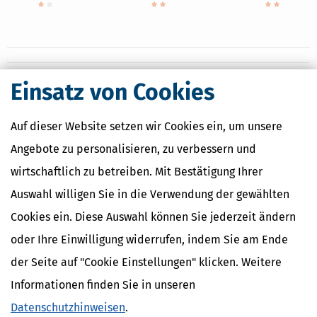
Einsatz von Cookies
Nahe Finanzämter
Finanzamt Borken
Auf dieser Website setzen wir Cookies ein, um unsere
Finanzamt Bottrop
Angebote zu personalisieren, zu verbessern und
Finanzamt Oberhausen-Nord
Finanzamt Oberhausen-Süd
wirtschaftlich zu betreiben. Mit Bestätigung Ihrer
Finanzamt Wesel
Auswahl willigen Sie in die Verwendung der gewählten
Cookies ein. Diese Auswahl können Sie jederzeit ändern
oder Ihre Einwilligung widerrufen, indem Sie am Ende
Finanzamtsuche
der Seite auf "Cookie Einstellungen" klicken. Weitere
Suchen
Informationen finden Sie in unseren
Datenschutzhinweisen
.