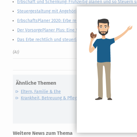
Erbschaft und Schenkung: Frühzeitig planen und so Steuern 
Steuergestaltung mit Angehörigen: So spielt das Finanzamt m
ErbschaftsPlaner 2020: Erbe rechtssicher planen - Angehörig
Der VorsorgePlaner Plus: Eine Vorsorge nicht nur für Sie – au
Das Erbe rechtlich und steuerlich optimal gestalten
(AI)
Ähnliche Themen
Eltern, Familie & Ehe
Krankheit, Betreuung & Pflege
Weitere News zum Thema