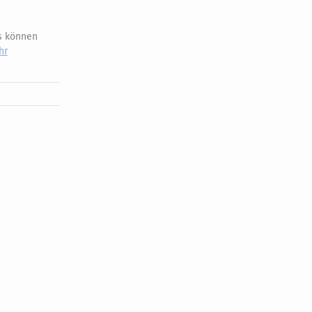
s können
hr