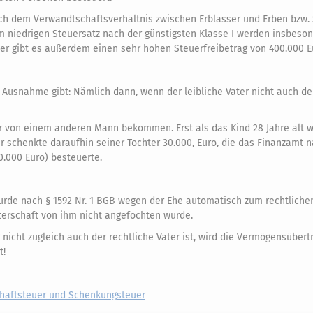
nach dem Verwandtschaftsverhältnis zwischen Erblasser und Erben bzw.
nem niedrigen Steuersatz nach der günstigsten Klasse I werden insbeson
ier gibt es außerdem einen sehr hohen Steuerfreibetrag von 400.000 E
Ausnahme gibt: Nämlich dann, wenn der leibliche Vater nicht auch der
er von einem anderen Mann bekommen. Erst als das Kind 28 Jahre alt w
r schenkte daraufhin seiner Tochter 30.000, Euro, die das Finanzamt 
20.000 Euro) besteuerte.
urde nach § 1592 Nr. 1 BGB wegen der Ehe automatisch zum rechtlichen
aterschaft von ihm nicht angefochten wurde.
 nicht zugleich auch der rechtliche Vater ist, wird die Vermögensüber
t!
chaftsteuer und Schenkungsteuer