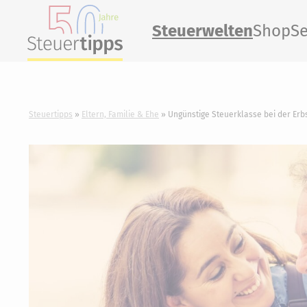
Steuerwelten
Shop
Se
Steuertipps
Eltern, Familie & Ehe
Ungünstige Steuerklasse bei der Erb