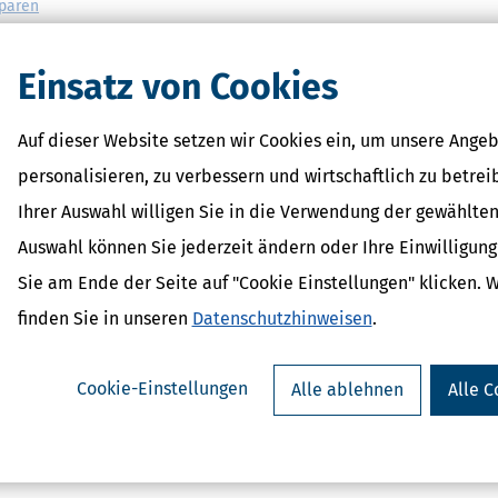
sparen
it
Einsatz von Cookies
e absichern
ch für Ihre Angehörigen
Auf dieser Website setzen wir Cookies ein, um unsere Angeb
personalisieren, zu verbessern und wirtschaftlich zu betrei
Ihrer Auswahl willigen Sie in die Verwendung der gewählten
Auswahl können Sie jederzeit ändern oder Ihre Einwilligun
Sie am Ende der Seite auf "Cookie Einstellungen" klicken. 
Verwandte Lexikon-Begriffe
finden Sie in unseren
Datenschutzhinweisen
.
Bundesfinanzhof
Finanzamt
Erbe
Cookie-Einstellungen
Alle ablehnen
Alle C
Erbschaftsteuer
Freibetrag