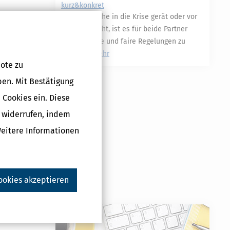
kurz&konkret
Wenn eine Ehe in die Krise gerät oder vor
dem Aus steht, ist es für beide Partner
wichtig, klare und faire Regelungen zu
treffen.
mehr
ote zu
ben. Mit Bestätigung
 Cookies ein. Diese
Druckversion
g widerrufen, indem
Weitere Informationen
ookies akzeptieren