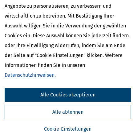
Steuererklärung: Ist Nachhilfeunterricht absetzbar?
Angebote zu personalisieren, zu verbessern und
[
12.07.2026, 06:40 Uhr
]
Ohne Nachhilfe oder
wirtschaftlich zu betreiben. Mit Bestätigung Ihrer
Hausaufgabenbetreuung könnte das neue Schuljahr für viele
Auswahl willigen Sie in die Verwendung der gewählten
Kinder schwierig werden. Erkennt das Finanzamt die Kosten
steuerlich an?
Cookies ein. Diese Auswahl können Sie jederzeit ändern
mehr
oder Ihre Einwilligung widerrufen, indem Sie am Ende
der Seite auf "Cookie Einstellungen" klicken. Weitere
Informationen finden Sie in unseren
Datenschutzhinweisen
.
Alle Cookies akzeptieren
Alle ablehnen
Cookie-Einstellungen
Sommerferien-Betreuung: Das können Eltern absetzen