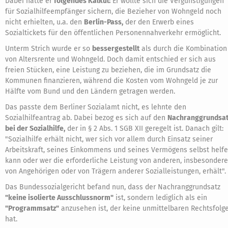
Dabei hatte er
folgendes Kalkül:
Er wollte sich die Vergünstigungen
für Sozialhilfeempfänger sichern, die Bezieher von Wohngeld noch
nicht erhielten, u.a. den
Berlin-Pass,
der den Erwerb eines
Sozialtickets für den öffentlichen Personennahverkehr ermöglicht.
Unterm Strich wurde er so
bessergestellt
als durch die Kombination
von Altersrente und Wohngeld. Doch damit entschied er sich aus
freien Stücken, eine Leistung zu beziehen, die im Grundsatz die
Kommunen finanzieren, während die Kosten vom Wohngeld je zur
Hälfte vom Bund und den Ländern getragen werden.
Das passte dem Berliner Sozialamt nicht, es lehnte den
Sozialhilfeantrag ab. Dabei bezog es sich auf den
Nachranggrundsat
bei der Sozialhilfe,
der in § 2 Abs. 1 SGB XII geregelt ist. Danach gilt:
"Sozialhilfe erhält nicht, wer sich vor allem durch Einsatz seiner
Arbeitskraft, seines Einkommens und seines Vermögens selbst helf
kann oder wer die erforderliche Leistung von anderen, insbesondere
von Angehörigen oder von Trägern anderer Sozialleistungen, erhält".
Das Bundessozialgericht befand nun, dass der Nachranggrundsatz
"keine isolierte Ausschlussnorm"
ist, sondern lediglich als ein
"Programmsatz"
anzusehen ist, der keine unmittelbaren Rechtsfolg
hat.