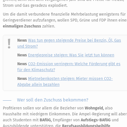
Strom und Gas geradezu explodiert.
Um die damit verbundene finanzielle Mehrbelastung wenigstens für
Geringverdiener aufzufangen, wollen SPD, Grüne und FDP ihnen eine
einmaligen Zuschuss
zahlen.
News
Was tun gegen steigende Preise bei Benzin, Öl, Gas
und Strom?
News
Energiepreise steigen: Was Sie jetzt tun können
News
CO2-Emission verringern: Welche Förderung gibt es
für den Klimaschutz?
News
Mietnebenkosten steigen: Mieter müssen CO2-
Abgabe allein bezahlen
Wer soll den Zuschuss bekommen?
Profitieren sollen vor allem die Bezieher von
Wohngeld,
also
Haushalte mit niedrigem Einkommen. Die Ampel-Regierung will aber
auch Studenten mit
BAföG,
Empfänger von
Aufstiegs-BAföG
und
Auszubildende unterstützen, die
Berufsausbildungsbeihilfe