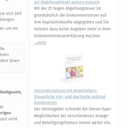
zur Abgeltungsteuer wissen müssen
Mit der 25 %igen Abgeltungsteuer ist
sie sich Zeit
grundsätzlich die Einkommensteuer auf
 drängen.
Ihre Kapitaleinkünfte abgegolten und Sie
der um vor
müssen dazu keine Angaben mehr in Ihrer
Einkommensteuererklärung machen.
mehr
lle
Ihnen
rdem lesen
Steuergestaltung mit Angehörigen:
lzeitgesetz,
Steuerliche Vor- und Nachteile optimal
kombinieren
de
Der Gesetzgeber schränkt die Steuer-Spar-
erigen
Möglichkeiten bei verschiedenen Anlage-
zeit nicht
und Beteiligungsformen immer weiter ein.