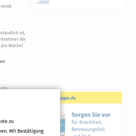
mehr
 vorab
tändlich ist,
itnehmer die
n pro Woche)
ten
ären
en
t, nach wie
ür einen
ote zu
ische
ben. Mit Bestätigung