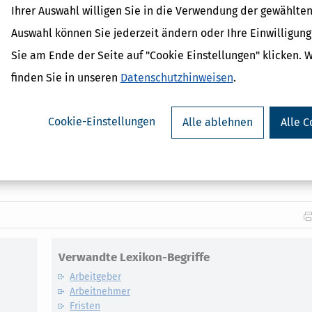
Ihrer Auswahl willigen Sie in die Verwendung der gewählten
Auswahl können Sie jederzeit ändern oder Ihre Einwilligun
Sie am Ende der Seite auf "Cookie Einstellungen" klicken. 
finden Sie in unseren
Datenschutzhinweisen
.
 vom Arbeitsleben in den Ruhestand finden Sie in unserem
"Kleinen
.7.2021 berücksichtigt.
Cookie-Einstellungen
Finanzen, Steuern und Recht bietet das kontinuierlich aktualisierte
Alle ablehnen
Alle C
chtsurteilen, fundiertem Basiswissen auf neuestem Rechtsstand und
Verwandte Lexikon-Begriffe
Arbeitgeber
Arbeitnehmer
Fristen