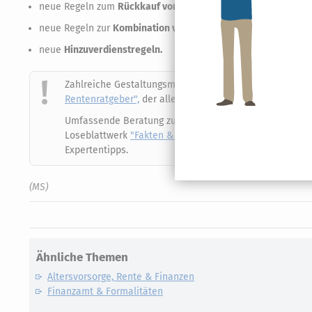
neue Regeln zum
Rückkauf von Rentenabschlägen,
neue Regeln zur
Kombination von Arbeit und Rente
und
neue
Hinzuverdienstregeln.
Zahlreiche Gestaltungsmöglichkeiten für den Übergang
Rentenratgeber",
der alle Gesetzesänderungen seit dem 1
Umfassende Beratung zu allen Sozialversicherungen, zu 
Loseblattwerk
"Fakten & Tipps"
mit kommentierten Geri
Expertentipps.
(MS)
Ähnliche Themen
Altersvorsorge, Rente & Finanzen
Finanzamt & Formalitäten