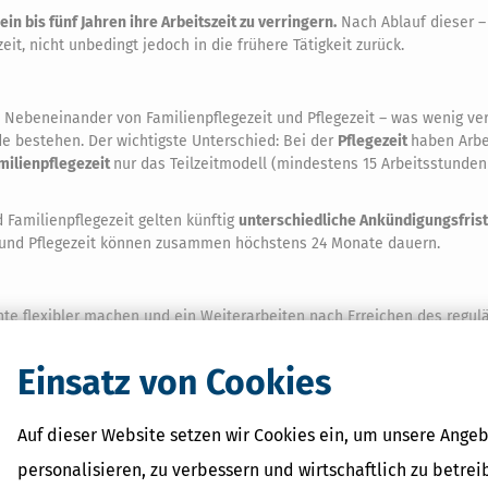
ein bis fünf Jahren ihre Arbeitszeit zu verringern.
Nach Ablauf dieser –
eit, nicht unbedingt jedoch in die frühere Tätigkeit zurück.
 Nebeneinander von Familienpflegezeit und Pflegezeit – was wenig vers
e bestehen. Der wichtigste Unterschied: Bei der
Pflegezeit
haben Arbe
milienpflegezeit
nur das Teilzeitmodell (mindestens 15 Arbeitsstunde
 Familienpflegezeit gelten künftig
unterschiedliche Ankündigungsfris
it und Pflegezeit können zusammen höchstens 24 Monate dauern.
nte flexibler machen und ein Weiterarbeiten nach Erreichen des regul
s
"Gesetzes zur Flexibilisierung des Übergangs vom Erwerbsleben in d
Einsatz von Cookies
etzgeber in den letzten 15 Jahren gegen die Frühverrentung ergriffen ha
in Rente gehen. Wenn das für Sie zutrifft, können Sie sich zwar sogar f
Auf dieser Website setzen wir Cookies ein, um unsere Angeb
che
Renteneinbußen
hinnehmen. Dagegen helfen folgende gesetzgeber
personalisieren, zu verbessern und wirtschaftlich zu betrei