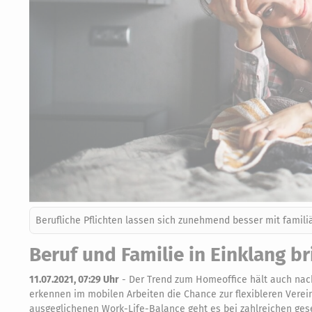
Berufliche Pflichten lassen sich zunehmend besser mit famili
Beruf und Familie in Einklang b
11.07.2021, 07:29 Uhr
-
Der Trend zum Homeoffice hält auch nac
erkennen im mobilen Arbeiten die Chance zur flexibleren Verein
ausgeglichenen Work-Life-Balance geht es bei zahlreichen geset