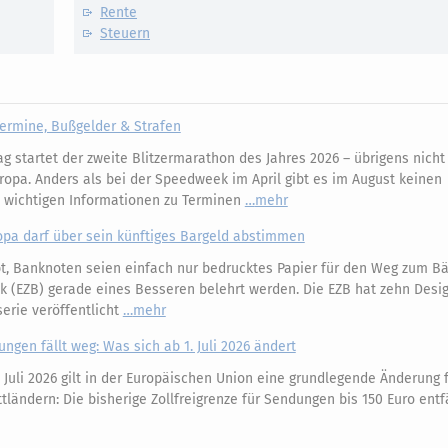
Rente
Steuern
ermine, Bußgelder & Strafen
 startet der zweite Blitzermarathon des Jahres 2026 – übrigens nicht 
ropa. Anders als bei der Speedweek im April gibt es im August keinen
e wichtigen Informationen zu Terminen
mehr
opa darf über sein künftiges Bargeld abstimmen
, Banknoten seien einfach nur bedrucktes Papier für den Weg zum Bäc
k (EZB) gerade eines Besseren belehrt werden. Die EZB hat zehn Desi
erie veröffentlicht
mehr
ungen fällt weg: Was sich ab 1. Juli 2026 ändert
 Juli 2026 gilt in der Europäischen Union eine grundlegende Änderung 
ländern: Die bisherige Zollfreigrenze für Sendungen bis 150 Euro entfä