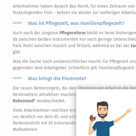
Arbeitnehmer haben danach das Recht, für einen Zeitraum von
festzulegenden Frist – kehren sie wieder zur vorherigen Arbeitsz
Was ist Pflegezeit, was Familienpflegezeit?
Auch nach der jüngsten
Pflegereform
bleibt es beim bisherigen
da zwischen beiden Instrumenten nur noch geringe Unterschied
freie Wahl zwischen Auszeit und Teilzeit, während es bei der
Fa
gibt.
Was die Sache noch unübersichtlicher macht: Für Pflegezeit und
gegenüber dem Arbeitgeber. Schließlich gilt: Familienpflegeze
Was bringt die Flexirente?
Die neuen Rentenregeln, die den Übergang von Arbeit in die Re
Rentenalters attraktiver machen sollen, wurden im Rahmen de
Ruhestand"
verabschiedet.
Viele Arbeitnehmer möchten trotz aller Initiativen, die der Ges
vor deutlich vor dem 65. und erst recht vor dem
67. Geburtstag
Renteneintritt mit 63 entscheiden, doch Sie müssen beträchtli
Maßnahmen: