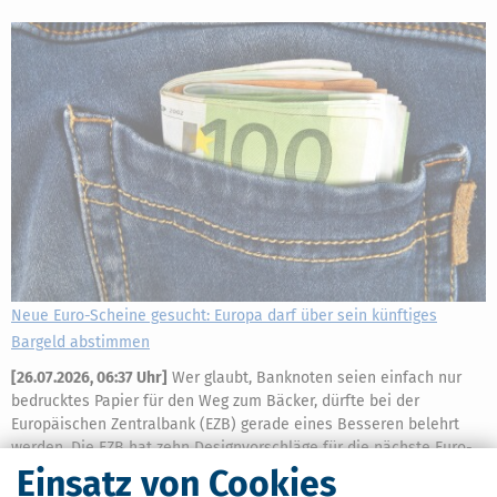
Neue Euro-Scheine gesucht: Europa darf über sein künftiges
Bargeld abstimmen
[
26.07.2026, 06:37 Uhr
]
Wer glaubt, Banknoten seien einfach nur
bedrucktes Papier für den Weg zum Bäcker, dürfte bei der
Europäischen Zentralbank (EZB) gerade eines Besseren belehrt
werden. Die EZB hat zehn Designvorschläge für die nächste Euro-
Banknotenserie veröffentlicht
Einsatz von Cookies