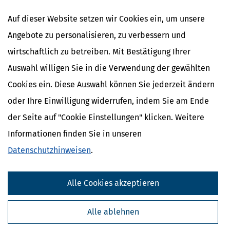
mehr
Auf dieser Website setzen wir Cookies ein, um unsere
Angebote zu personalisieren, zu verbessern und
wirtschaftlich zu betreiben. Mit Bestätigung Ihrer
Auswahl willigen Sie in die Verwendung der gewählten
Cookies ein. Diese Auswahl können Sie jederzeit ändern
oder Ihre Einwilligung widerrufen, indem Sie am Ende
der Seite auf "Cookie Einstellungen" klicken. Weitere
Informationen finden Sie in unseren
Datenschutzhinweisen
.
Zollfreigrenze für Online-Bestellungen fällt weg: Was sich ab 1. Juli
2026 ändert
[
24.06.2026, 08:16 Uhr
Alle Cookies akzeptieren
]
Ab dem 1. Juli 2026 gilt in der Europäischen
Union eine grundlegende Änderung für den Onlinehandel mit
Waren aus Drittländern: Die bisherige Zollfreigrenze für Sendungen
Alle ablehnen
bis 150 Euro entfällt.
mehr