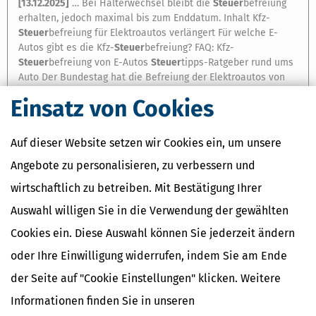
[
13.12.2025
]
… Bei Halterwechsel bleibt die
Steuer
befreiung
erhalten, jedoch maximal bis zum Enddatum. Inhalt Kfz-
Steuer
befreiung für Elektroautos verlängert Für welche E-
Autos gibt es die Kfz-
Steuer
befreiung? FAQ: Kfz-
Steuer
befreiung von E-Autos
Steuer
tipps-Ratgeber rund ums
Auto Der Bundestag hat die Befreiung der Elektroautos von
der Kfz-
Steuer
verlängert. Dem Gesetzentwurf
eines
»Achten
Einsatz von Cookies
Gesetzes zur Änderung des Kraftfahrzeug
steuer
gesetzes« (
21/2672 , 21/2966 ) stimmte der Bundestag am Donnerstag, 4.
…
Auf dieser Website setzen wir Cookies ein, um unsere
Ansehen
Angebote zu personalisieren, zu verbessern und
wirtschaftlich zu betreiben. Mit Bestätigung Ihrer
Auswahl willigen Sie in die Verwendung der gewählten
Cookies ein. Diese Auswahl können Sie jederzeit ändern
oder Ihre Einwilligung widerrufen, indem Sie am Ende
der Seite auf "Cookie Einstellungen" klicken. Weitere
Informationen finden Sie in unseren