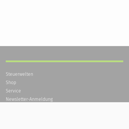
Steuerwelten
Shop
Service
Newsletter-Anmeldung
Alle News
Steuererklärung Online
Referenz