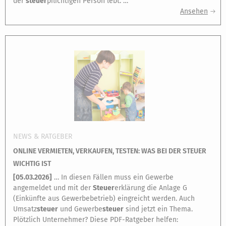
der
steuer
pflichtigen Person lebt. …
Ansehen
NEWS & RATGEBER
ONLINE VERMIETEN, VERKAUFEN, TESTEN: WAS BEI DER STEUER
WICHTIG IST
[
05.03.2026
]
… In diesen Fällen muss ein Gewerbe
angemeldet und mit der
Steuer
erklärung die Anlage G
(Einkünfte aus Gewerbebetrieb) eingreicht werden. Auch
Umsatz
steuer
und Gewerbe
steuer
sind jetzt ein Thema.
Plötzlich Unternehmer? Diese PDF-Ratgeber helfen: