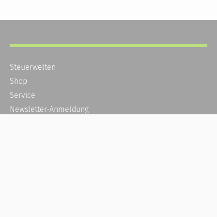
Steuerwelten
Shop
Service
Newsletter-Anmeldung
Alle News
Steuererklärung Online
Referenz
Über uns
Kontakt
Karriere
Häufige Fragen / FAQ