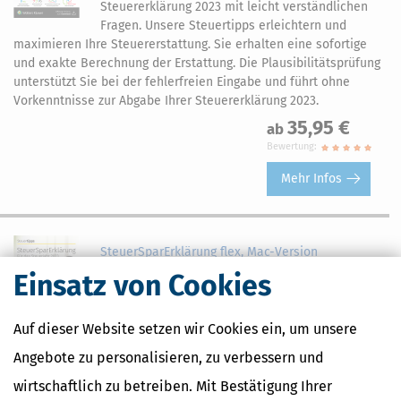
Steuererklärung 2023 mit leicht verständlichen
Fragen. Unsere Steuertipps erleichtern und
maximieren Ihre Steuererstattung. Sie erhalten eine sofortige
und exakte Berechnung der Erstattung. Die Plausibilitätsprüfung
unterstützt Sie bei der fehlerfreien Eingabe und führt ohne
Vorkenntnisse zur Abgabe Ihrer Steuererklärung 2023.
35,95 €
ab
Bewertung:
Mehr Infos
SteuerSparErklärung flex, Mac-Version
(Steuerjahr 2023)
Einsatz von Cookies
Die neue SteuerSparErklärung flex führt Sie nicht
nur schnell und einfach zu Ihrer Steuererklärung
Auf dieser Website setzen wir Cookies ein, um unsere
2023, sondern hält folgende Highlights für Sie
bereit: günstigerer Nachkauf weiterer Abgaben für nur 17,95 €,
Angebote zu personalisieren, zu verbessern und
kein ELSTER-Zertifikat notwendig, kostenloses eBook "Mit
wirtschaftlich zu betreiben. Mit Bestätigung Ihrer
Handwerkern und Haushaltshilfen Steuern sparen". Darüber