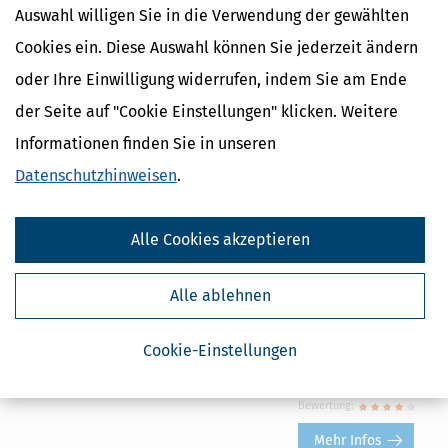
hinaus erhalten Sie zahlreiche Steuertipps und automatische
Auswahl willigen Sie in die Verwendung der gewählten
Optimierungsmöglichkeiten. Kostenlose Updates halten Sie
Cookies ein. Diese Auswahl können Sie jederzeit ändern
steuerrechtlich immer auf dem aktuellen Stand.
oder Ihre Einwilligung widerrufen, indem Sie am Ende
38,95 €
ab
Bewertung:
der Seite auf "Cookie Einstellungen" klicken. Weitere
Mehr Infos
Informationen finden Sie in unseren
Datenschutzhinweisen
.
SteuerSparErklärung plus (Steuerjahr 2023)
Alle Cookies akzeptieren
Zurückholen, was Ihnen gehört! Das PLUS mit bis
zu 5 Abgaben Ihrer Steuererklärungen, sowie
exklusive Tipps für Sonderfälle wie Bau und
Alle ablehnen
Kauf einer Immobilie, steuerliche
Unterhaltsfragen bei Scheidung oder Gewinne und Verluste aus
Cookie-Einstellungen
Kapitalerträgen.
49,95 €
ab
Bewertung:
Mehr Infos