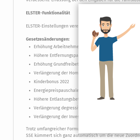
ELSTER-Funktionalität
ELSTER-Einstellungen vereinfacht: Ein Assistent unterstü
Gesetzesänderungen:
Erhöhung Arbeitnehmer-Pauschbetrag auf 1.200 € (rüc
Höhere Entfernungspauschale ab dem 21. Entfernungsk
Erhöhung Grundfreibetrag auf 10347 € und Abbau der 
Verlängerung der Homeoffice-Pauschale bis 31.12.202
Kinderbonus 2022
Energiepreispauschale (EPP)
Höhere Entlastungsbetrag für Alleinerziehende entfris
Verlängerung degressive Abschreibung für im Jahr 2
Verlängerung der Investitionsfristen bei Investition
Trotz umfangreicher Formularänderungen durch die Finan
SSE kümmert sich ganz automatisch um die neue Zuordn