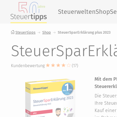
Steuerwelten
Shop
Se
Steuertipps
Shop
SteuerSparErklärung plus 2023
SteuerSparErkl
Kundenbewertung
(17)
Mit dem P
Steuererk
Die Steuer
Ihre Steue
Kauf einer