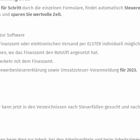
 für Schritt
durch die einzelnen Formulare, findet automatisch
Steuere
us und
sparen Sie wertvolle Zeit.
 zur Software
inanzamt oder elektronischen Versand per ELSTER individuell möglich
nen, wo das Finanzamt den Rotstift angesetzt hat.
verkehr mit dem Finanzamt.
 Gewerbesteuererklärung sowie Umsatzsteuer-Voranmeldung
für 2023.
r kann jetzt in den Verzeichnissen nach Steuerfällen gesucht und nach 
ten beim Weg zur Arbeit, bei den Arbeitsmitteln und beim Arbeitszimme