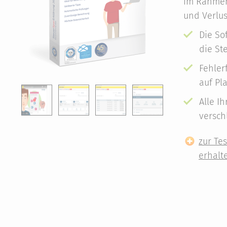
im Rahmen
und Verlus
Die So
die St
Fehler
auf Pla
Alle I
versch
zur Te
erhalt