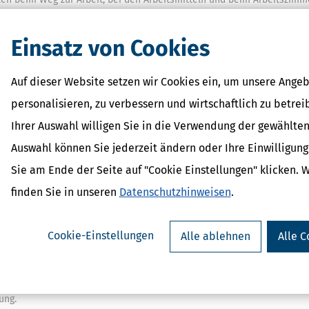
Einsatz von Cookies
tzt bei den Einstellungen für die Vorausgefüllte Steuererklärung (VaS
Auf dieser Website setzen wir Cookies ein, um unsere Angeb
kwirkend ab 01.01.2022)
personalisieren, zu verbessern und wirtschaftlich zu betrei
ilometer auf 0,38 € vorgezogen (rückwirkend ab 01.01.2022) .
Ihrer Auswahl willigen Sie in die Verwendung der gewählten
kalte Progression
Auswahl können Sie jederzeit ändern oder Ihre Einwilligun
2
Sie am Ende der Seite auf "Cookie Einstellungen" klicken. 
finden Sie in unseren
Datenschutzhinweisen
.
tet (4008 € p.a.)
Cookie-Einstellungen
Alle ablehnen
Alle C
022 angeschaffte bewegliche Wirtschaftsgüter des Anlagevermögens
sabzugsbeträgen
zverwaltung bleibt für SSE-Kunden alles wie gehabt: Sie machen wie 
ung.